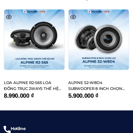
BẢN
LOA ALPINE R2-S65 LOA
ALPINE S2-W8D4
ĐỒNG TRỤC 2WAYS THẾ HỆ
SUBWOOFER 8 INCH CHỌN
MỚI
LỌC
8.990.000
₫
5.900.000
₫
Hotline