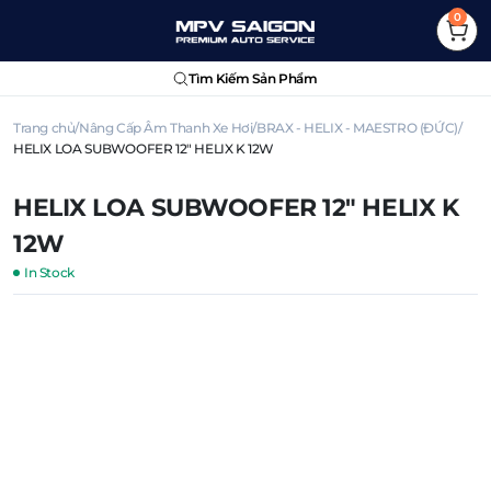
0
Tìm Kiếm Sản Phẩm
Trang chủ
Nâng Cấp Âm Thanh Xe Hơi
BRAX - HELIX - MAESTRO (ĐỨC)
HELIX LOA SUBWOOFER 12″ HELIX K 12W
HELIX LOA SUBWOOFER 12″ HELIX K
12W
In Stock