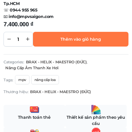
Tp.HCM
☏
0944 955 965
📧
info@mpvsaigon.com
7.400.000
₫
HELIX LOA
SUBWOOFER
Thêm vào giỏ hàng
12″ HELIX K
12W quantity
Categories:
BRAX - HELIX - MAESTRO (ĐỨC)
,
Nâng Cấp Âm Thanh Xe Hơi
Tags:
mpv
nâng cấp loa
Thương hiệu:
BRAX - HELIX - MAESTRO (ĐỨC)
Thanh toán thẻ
Thiết kế sản phẩm theo yêu
cầu