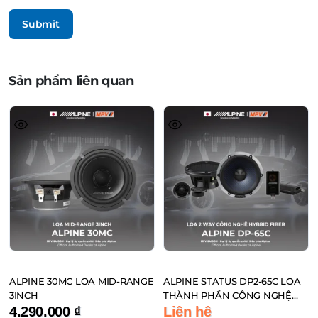
Sản phẩm liên quan
ALPINE 30MC LOA MID-RANGE
ALPINE STATUS DP2-65C LOA
3INCH
THÀNH PHẦN CÔNG NGHỆ
HYBRID FIBER ĐẾN TỪ NHẬT
4.290.000
₫
Liên hệ