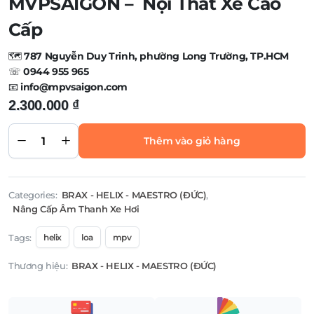
MVPSAIGON – Nội Thất Xe Cao
Cấp
🗺️
787 Nguyễn Duy Trinh, phường Long Trường, TP.HCM
☏
0944 955 965
📧
info@mpvsaigon.com
2.300.000
₫
HELIX
DƯỠNG
FLEXMOUNT
Thêm vào giỏ hàng
165 CFMK165
quantity
Categories:
BRAX - HELIX - MAESTRO (ĐỨC)
,
Nâng Cấp Âm Thanh Xe Hơi
Tags:
helix
loa
mpv
Thương hiệu:
BRAX - HELIX - MAESTRO (ĐỨC)