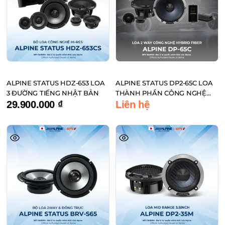
ALPINE STATUS HDZ-653 LOA
ALPINE STATUS DP2-65C LOA
3 ĐƯỜNG TIẾNG NHẬT BẢN
THÀNH PHẦN CÔNG NGHỆ
HYBRID FIBER ĐẾN TỪ NHẬT
29.900.000
₫
Liên hệ
BẢN