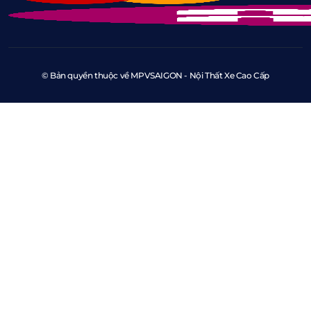
© Bản quyền thuộc về MPVSAIGON - Nội Thất Xe Cao Cấp