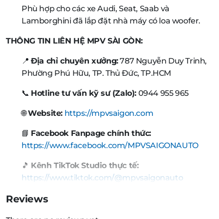
Phù hợp cho các xe Audi, Seat, Saab và
Lamborghini đã lắp đặt nhà máy có loa woofer.
THÔNG TIN LIÊN HỆ MPV SÀI GÒN:
📍
Địa chỉ chuyên xưởng:
787 Nguyễn Duy Trinh,
Phường Phú Hữu, TP. Thủ Đức, TP.HCM
📞
Hotline tư vấn kỹ sư (Zalo):
0944 955 965
🌐
Website:
https://mpvsaigon.com
📘
Facebook Fanpage chính thức:
https://www.facebook.com/MPVSAIGONAUTO
🎵
Kênh TikTok Studio thực tế:
https://www.tiktok.com/@mpvsaigonauto
Reviews