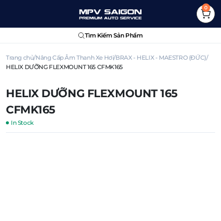
0
Tìm Kiếm Sản Phẩm
Trang chủ
Nâng Cấp Âm Thanh Xe Hơi
BRAX - HELIX - MAESTRO (ĐỨC)
HELIX DƯỠNG FLEXMOUNT 165 CFMK165
HELIX DƯỠNG FLEXMOUNT 165
CFMK165
In Stock