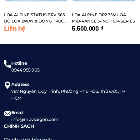
LOA ALPINE STATUS BRV-S65
LOA ALPINE DP2-35M LOA
BỘ LOA 2WAY & ĐỒNG TRỤC
MID-RANGE 3-INCH DP-SERIES
ĐẾN TỪ NHẬT BẢN
Liên hệ
5.500.000
₫
Hotline
0944 955 965
Address
787 Nguyễn Duy Trinh, Phường Phú Hữu, Thủ Đức, TP
HCM
Email
info@mpvsaigon.com
CHÍNH SÁCH
Chính sách bảo mật