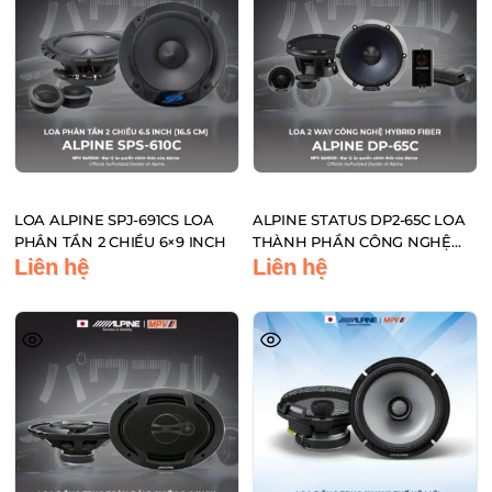
LOA ALPINE SPJ-691CS LOA
ALPINE STATUS DP2-65C LOA
PHÂN TẦN 2 CHIỀU 6×9 INCH
THÀNH PHẦN CÔNG NGHỆ
HYBRID FIBER ĐẾN TỪ NHẬT
Liên hệ
Liên hệ
BẢN