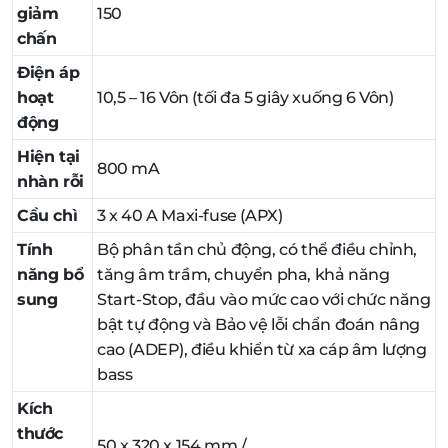
giảm
150
chấn
Điện áp
hoạt
10,5 – 16 Vôn (tối đa 5 giây xuống 6 Vôn)
động
Hiện tại
800 mA
nhàn rỗi
Cầu chì
3 x 40 A Maxi-fuse (APX)
Tính
Bộ phân tần chủ động, có thể điều chỉnh,
năng bổ
tăng âm trầm, chuyển pha, khả năng
sung
Start-Stop, đầu vào mức cao với chức năng
bật tự động và Bảo vệ lỗi chẩn đoán nâng
cao (ADEP), điều khiển từ xa cáp âm lượng
bass
Kích
thước
50 x 320 x 154 mm /