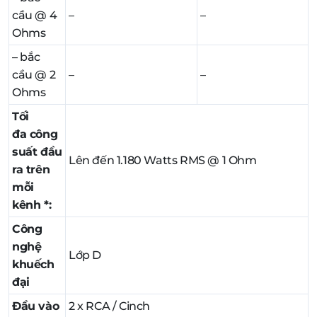
cầu @ 4
–
–
Ohms
– bắc
cầu @ 2
–
–
Ohms
Tối
đa công
suất đầu
Lên đến 1.180 Watts RMS @ 1 Ohm
ra trên
mỗi
kênh *:
Công
nghệ
Lớp D
khuếch
đại
Đầu vào
2 x RCA / Cinch