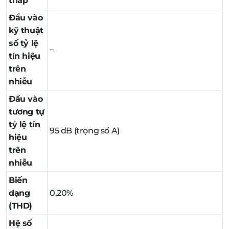
thấp
Đầu vào
kỹ thuật
số tỷ lệ
–
tín hiệu
trên
nhiễu
Đầu vào
tương tự
tỷ lệ tín
95 dB (trọng số A)
hiệu
trên
nhiễu
Biến
dạng
0,20%
(THD)
Hệ số