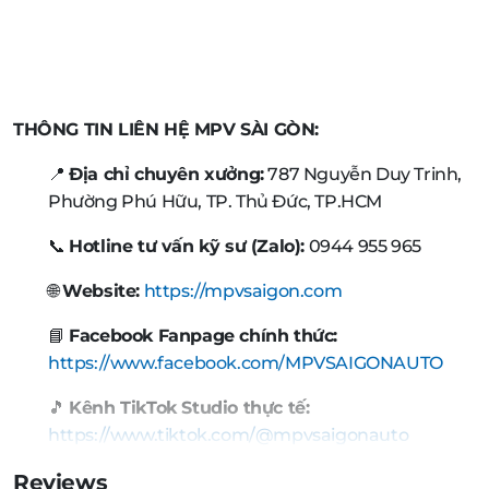
THÔNG TIN LIÊN HỆ MPV SÀI GÒN:
📍
Địa chỉ chuyên xưởng:
787 Nguyễn Duy Trinh,
Phường Phú Hữu, TP. Thủ Đức, TP.HCM
📞
Hotline tư vấn kỹ sư (Zalo):
0944 955 965
🌐
Website:
https://mpvsaigon.com
📘
Facebook Fanpage chính thức:
https://www.facebook.com/MPVSAIGONAUTO
🎵
Kênh TikTok Studio thực tế:
https://www.tiktok.com/@mpvsaigonauto
Reviews