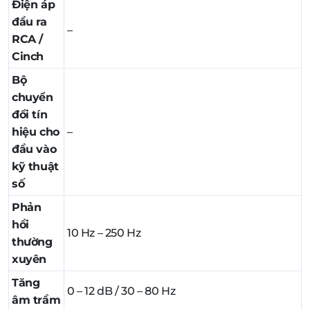
Điện áp
đầu ra
–
RCA /
Cinch
Bộ
chuyển
đổi tín
hiệu cho
–
đầu vào
kỹ thuật
số
Phản
hồi
10 Hz – 250 Hz
thường
xuyên
Tăng
0 – 12 dB / 30 – 80 Hz
âm trầm