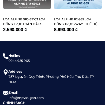
LOA ALPINE SPJ-691C3 LOA
LOA ALPINE R2-S65 LOA
ĐỒNG TRỤC TOÀN DẢI 3
ĐỒNG TRỤC 2WAYS THẾ HỆ
CHIỀU 6×9 INCH
MỚI
2.590.000
₫
8.990.000
₫
Hotline
0944 955 965
Address
787 Nguyễn Duy Trinh, Phường Phú Hữu, Thủ Đức, TP
HCM
Email
info@mpvsaigon.com
CHÍNH SÁCH