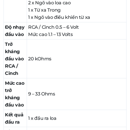
2 x Ngõ vào loa cao
1 x Từ xa Trong
1 x Ngõ vào điều khiển từ xa
Độ nhạy
RCA / Cinch 0.5 – 6 Volt
đầu vào
Mức cao 1.1 – 13 Volts
Trở
kháng
đầu vào
20 kOhms
RCA /
Cinch
Mức cao
trở
9 – 33 Ohms
kháng
đầu vào
Kết quả
1 x đầu ra loa
đầu ra