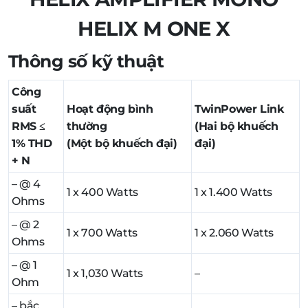
HELIX M ONE X
Thông số kỹ thuật
Công
suất
Hoạt động bình
TwinPower Link
RMS ≤
thường
(Hai bộ khuếch
1% THD
(Một bộ khuếch đại)
đại)
+ N
– @ 4
1 x 400 Watts
1 x 1.400 Watts
Ohms
– @ 2
1 x 700 Watts
1 x 2.060 Watts
Ohms
– @ 1
1 x 1,030 Watts
–
Ohm
– bắc