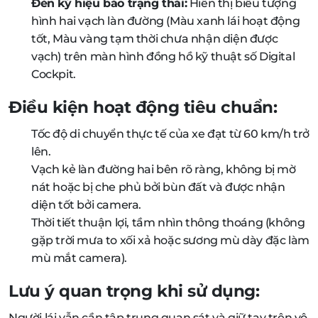
Đèn ký hiệu báo trạng thái:
Hiển thị biểu tượng
hình hai vạch làn đường (Màu xanh lái hoạt động
tốt, Màu vàng tạm thời chưa nhận diện được
vạch) trên màn hình đồng hồ kỹ thuật số Digital
Cockpit.
Điều kiện hoạt động tiêu chuẩn:
Tốc độ di chuyển thực tế của xe đạt từ 60 km/h trở
lên.
Vạch kẻ làn đường hai bên rõ ràng, không bị mờ
nát hoặc bị che phủ bởi bùn đất và được nhận
diện tốt bởi camera.
Thời tiết thuận lợi, tầm nhìn thông thoáng (không
gặp trời mưa to xối xả hoặc sương mù dày đặc làm
mù mắt camera).
Lưu ý quan trọng khi sử dụng:
Người lái vẫn cần tập trung quan sát và giữ tay trên vô