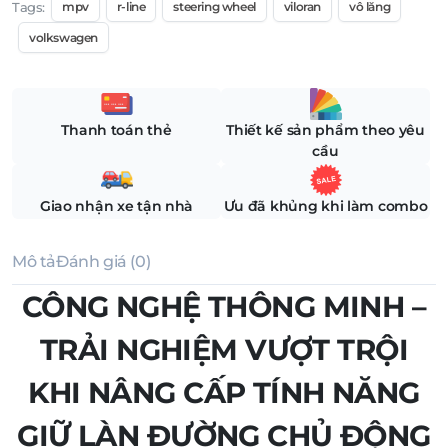
Tags:
mpv
r-line
steering wheel
viloran
vô lăng
volkswagen
Thanh toán thẻ
Thiết kế sản phẩm theo yêu
cầu
Giao nhận xe tận nhà
Ưu đã khủng khi làm combo
Mô tả
Đánh giá (0)
CÔNG NGHỆ THÔNG MINH –
TRẢI NGHIỆM VƯỢT TRỘI
KHI NÂNG CẤP TÍNH NĂNG
GIỮ LÀN ĐƯỜNG CHỦ ĐỘNG