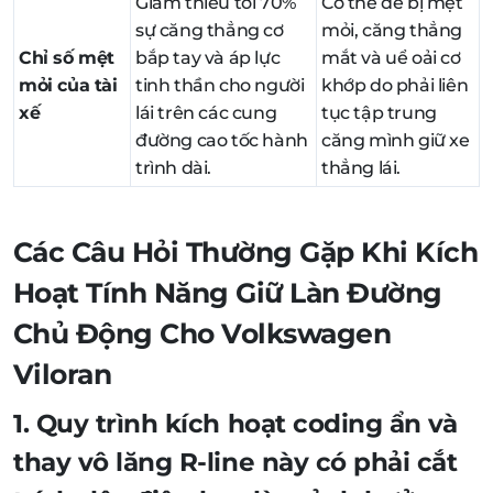
Giảm thiểu tới 70%
Cơ thể dễ bị mệt
sự căng thẳng cơ
mỏi, căng thẳng
Chỉ số mệt
bắp tay và áp lực
mắt và uể oải cơ
mỏi của tài
tinh thần cho người
khớp do phải liên
xế
lái trên các cung
tục tập trung
đường cao tốc hành
căng mình giữ xe
trình dài.
thẳng lái.
Các Câu Hỏi Thường Gặp Khi Kích
Hoạt Tính Năng Giữ Làn Đường
Chủ Động Cho Volkswagen
Viloran
1. Quy trình kích hoạt coding ẩn và
thay vô lăng R-line này có phải cắt