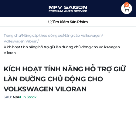
0
Tìm Kiếm Sản Phẩm
Trang chủ
Nâng cấp theo dòng xe
Nâng cấp Volkswagen
Volkswagen Viloran
Kích hoạt tính năng hỗ trợ giữ làn đường chủ động cho Volkswagen
Viloran
KÍCH HOẠT TÍNH NĂNG HỖ TRỢ GIỮ
LÀN ĐƯỜNG CHỦ ĐỘNG CHO
VOLKSWAGEN VILORAN
SKU:
N/A
In Stock