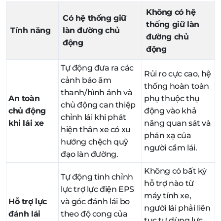
Không có hệ
Có hệ thống giữ
thống giữ làn
Tính năng
làn đường chủ
đường chủ
động
động
Tự động đưa ra các
Rủi ro cực cao, hệ
cảnh báo âm
thống hoàn toàn
thanh/hình ảnh và
An toàn
phụ thuộc thụ
chủ động can thiệp
chủ động
động vào khả
chỉnh lái khi phát
khi lái xe
năng quan sát và
hiện thân xe có xu
phản xạ của
hướng chệch quỹ
người cầm lái.
đạo làn đường.
Không có bất kỳ
Tự động tinh chỉnh
hỗ trợ nào từ
lực trợ lực điện EPS
máy tính xe,
Hỗ trợ lực
và góc đánh lái bo
người lái phải liên
đánh lái
theo độ cong của
tục tự dùng lực