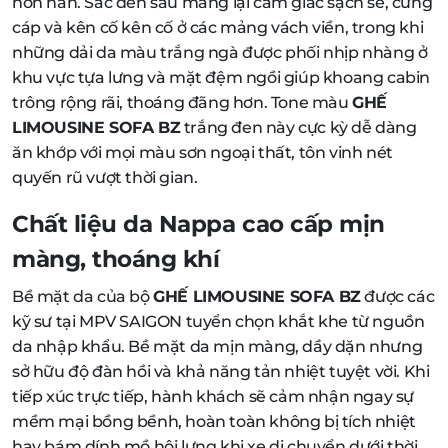
hơn hẳn. Sắc đen sâu mang lại cảm giác sạch sẽ, cứng
cáp và kên cố kên cố ở các mảng vách viền, trong khi
những dải da màu trắng ngà được phối nhịp nhàng ở
khu vực tựa lưng và mặt đệm ngồi giúp khoang cabin
trông rộng rãi, thoáng đãng hơn. Tone màu
GHẾ
LIMOUSINE SOFA BZ
trắng đen này cực kỳ dễ dàng
ăn khớp với mọi màu sơn ngoại thất, tôn vinh nét
quyến rũ vượt thời gian.
Chất liệu da Nappa cao cấp mịn
màng, thoáng khí
Bề mặt da của bộ
GHẾ LIMOUSINE SOFA BZ
được các
kỹ sư tại MPV SAIGON tuyển chọn khắt khe từ nguồn
da nhập khẩu. Bề mặt da mịn màng, dầy dặn nhưng
sở hữu độ đàn hồi và khả năng tản nhiệt tuyệt vời. Khi
tiếp xúc trực tiếp, hành khách sẽ cảm nhận ngay sự
mềm mại bồng bềnh, hoàn toàn không bị tích nhiệt
hay bám dính mồ hôi lưng khi xe di chuyển dưới thời