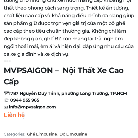
tưởng cho những chủ xe muốn nâng cấp khoang nội
thất theo phong cách sang trọng. Thiết kế ấn tượng,
chất liệu cao cấp và khả năng điều chỉnh đa dạng giúp
sản phẩm giữ được trọn vẹn giá trị của một bộ ghế
cao cấp theo tiêu chuẩn thương gia. Không chỉ làm
đẹp không gian, ghế BZ còn mang lại trải nghiệm
ngồi thoải mái, êm ái và hiện đại, đáp ứng nhu cầu của
cả xe gia đình và xe dịch vụ.
===
MVPSAIGON – Nội Thất Xe Cao
Cấp
🗺️
787 Nguyễn Duy Trinh, phường Long Trường, TP.HCM
☏
0944 955 965
📧
info@mpvsaigon.com
Liên hệ
Categories:
Ghế Limousine
,
Độ Limousine