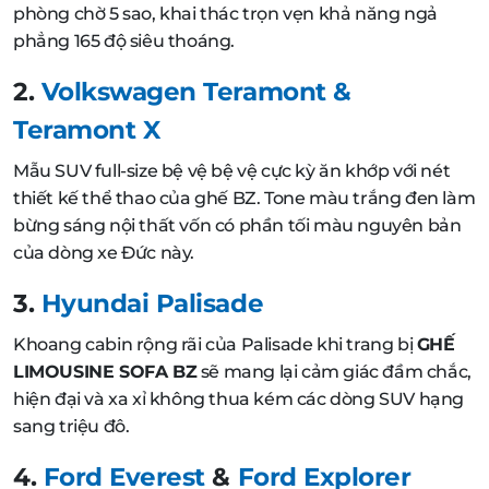
phòng chờ 5 sao, khai thác trọn vẹn khả năng ngả
phẳng 165 độ siêu thoáng.
2.
Volkswagen Teramont &
Teramont X
Mẫu SUV full-size bệ vệ bệ vệ cực kỳ ăn khớp với nét
thiết kế thể thao của ghế BZ. Tone màu trắng đen làm
bừng sáng nội thất vốn có phần tối màu nguyên bản
của dòng xe Đức này.
3.
Hyundai Palisade
Khoang cabin rộng rãi của Palisade khi trang bị
GHẾ
LIMOUSINE SOFA BZ
sẽ mang lại cảm giác đầm chắc,
hiện đại và xa xỉ không thua kém các dòng SUV hạng
sang triệu đô.
4.
Ford Everest
&
Ford Explorer