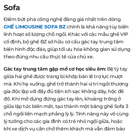
Sofa
Điểm bứt phá công nghệ đáng giá nhất trên dòng
GHẾ LIMOUSINE SOFA BZ
chính là khả năng tùy biến
linh hoạt số lượng chỗ ngồi. Khác với các mẫu ghế VIP
cố định, bộ ghế BZ sở hữu cơ cấu gác tay trung tâm
biến hình độc đáo, giúp tối ưu hóa không gian sử dụng
theo đúng nhu cầu thực tế của chủ xe.
Gác tay trung tâm gập mở cơ học siêu êm:
Bệ tỳ tay
giữa hai ghế được trang bị khớp bản lề trợ lực mượt
mà. Khi hạ xuống, ghế trở thành hai vị trí ngồi thương
gia độc lập với đầy đủ tiện ích sạc không dây, hộc để
đồ. Khi mở dựng đứng gác tay lên, khoảng trống ở
giữa lập tức biến mất, tạo thành một băng ghế Sofa 3
chỗ ngồi liền mạch phẳng lỳ lỳ. Tính năng này vô cùng
lý tưởng cho các gia đình có trẻ nhỏ ngồi giữa, hoặc
khi xe dịch vụ cần chở thêm khách mà vẫn đảm bảo