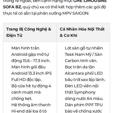
trong ra ngoài, bên cạnh hạng mục
GHẾ LIMOUSINE
SOFA BZ
, quý chủ xe có thể kết hợp thêm các gói độ
thực tế có sẵn tại phân xưởng MPV SAIGON:
Trang Bị Công Nghệ &
Cá Nhân Hóa Nội Thất
Điện Tử
& Cơ Khí
Màn hình trần
Lót sàn gỗ tự nhiên
Android gập mở tự
Teak Nam Mỹ / Sàn
động 15.6 – 17.3 inch.
Carbon tinh vân.
Màn hình gối đầu
Bọc trần da lộn
Android 13.3 inch IPS
Alcantara phối LED
Full HD độc lập.
bầu trời sao lấp lánh.
Bộ cửa hít tự động 4
Đèn LED viền nội
cánh mượt mà
thất Symphony
chống kẹt.
dòng nước 64 màu.
Hệ thống âm thanh
Dán phim PPF TPU
Hi-end dải loa ô tô
bảo vệ chống xước