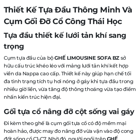
Thiết Kế Tựa Đầu Thông Minh Và
Cụm Gối Đỡ Cổ Công Thái Học
Tựa đầu thiết kế lưới tản khí sang
trọng
Cụm tựa đầu của bộ
GHẾ LIMOUSINE SOFA BZ
sở
hữu cấu trúc khéo léo với mảng lưới tản khí kết hợp
viền da Nappa cao cấp. Thiết kế này giúp hạn chế tối
đa tình trạng tích tụ hơi nóng ở gáy khi tựa đầu trong
nhiều giờ liền, vừa tăng độ thông thoáng vừa tạo điểm
nhấn kiến trúc hiện đại.
Gối tựa cổ nâng đỡ cột sống vai gáy
Đi kèm theo ghế là cụm gối tựa cổ có độ mềm mại
hoàn hảo, được may đo nâng đỡ vừa vặn vào độ cong
đốt sống cổ C1-C7. Nhờ đó, người ngồi trên
GHẾ