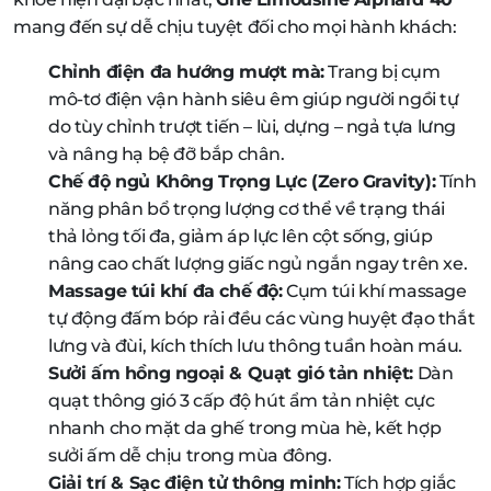
mang đến sự dễ chịu tuyệt đối cho mọi hành khách:
Chỉnh điện đa hướng mượt mà:
Trang bị cụm
mô-tơ điện vận hành siêu êm giúp người ngồi tự
do tùy chỉnh trượt tiến – lùi, dựng – ngả tựa lưng
và nâng hạ bệ đỡ bắp chân.
Chế độ ngủ Không Trọng Lực (Zero Gravity):
Tính
năng phân bổ trọng lượng cơ thể về trạng thái
thả lỏng tối đa, giảm áp lực lên cột sống, giúp
nâng cao chất lượng giấc ngủ ngắn ngay trên xe.
Massage túi khí đa chế độ:
Cụm túi khí massage
tự động đấm bóp rải đều các vùng huyệt đạo thắt
lưng và đùi, kích thích lưu thông tuần hoàn máu.
Sưởi ấm hồng ngoại & Quạt gió tản nhiệt:
Dàn
quạt thông gió 3 cấp độ hút ẩm tản nhiệt cực
nhanh cho mặt da ghế trong mùa hè, kết hợp
sưởi ấm dễ chịu trong mùa đông.
Giải trí & Sạc điện tử thông minh:
Tích hợp giắc