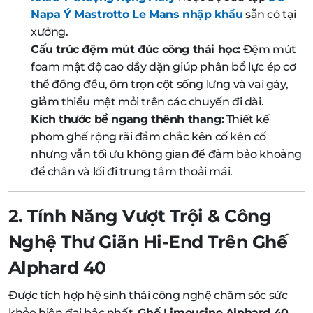
Napa Ý Mastrotto Le Mans nhập khẩu
sẵn có tại
xưởng.
Cấu trúc đệm mút đúc công thái học:
Đệm mút
foam mật độ cao dầy dặn giúp phân bổ lực ép cơ
thể đồng đều, ôm trọn cột sống lưng và vai gáy,
giảm thiểu mệt mỏi trên các chuyến đi dài.
Kích thước bề ngang thênh thang:
Thiết kế
phom ghế rộng rãi đầm chắc kên cố kên cố
nhưng vẫn tối ưu không gian để đảm bảo khoảng
để chân và lối đi trung tâm thoải mái.
2. Tính Năng Vượt Trội & Công
Nghệ Thư Giãn Hi-End Trên Ghế
Alphard 40
Được tích hợp hệ sinh thái công nghệ chăm sóc sức
khỏe hiện đại bậc nhất,
Ghế Limousine Alphard 40