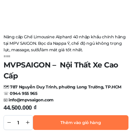
Nâng cấp Ghế Limousine Alphard 40 nhập khẩu chính hãng
tại MPV SAIGON. Bọc da Nappa Ý, chế độ ngủ không trọng
lực, massage, sưởi/làm mát giá tốt nhất.
===
MVPSAIGON – Nội Thất Xe Cao
Cấp
🗺️
787 Nguyễn Duy Trinh, phường Long Trường, TP.HCM
☏
0944 955 965
📧
info@mpvsaigon.com
44.500.000
₫
Ghế
Limousine
Alphard
Thêm vào giỏ hàng
40
quantity