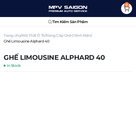
0
Tìm Kiếm Sản Phẩm
Trang chủ
Nội Thất Ô Tô
Nâng Cấp Ghế Chỉnh Điện
Ghế Limousine Alphard 40
GHẾ LIMOUSINE ALPHARD 40
In Stock