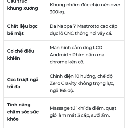
Cấu trúc
Khung nhôm đúc chịu nén over
khung xương
300kg.
Chất liệu bọc
Da Nappa Ý Mastrotto cao cấp
bề mặt
đục lỗ CNC thông hơi vảy cá.
Màn hình cảm ứng LCD
Cơ chế điều
Android + Phím bấm mạ
khiển
chrome kên cố.
Chỉnh điện 10 hướng, chế độ
Góc trượt ngả
Zero Gravity không trọng lực,
tối đa
ngả 165 độ.
Tính năng
Massage túi khí đa điểm, quạt
chăm sóc sức
gió làm mát 3 cấp, sưởi ấm.
khỏe