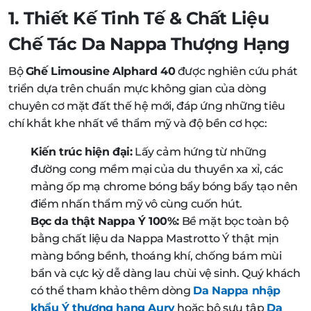
1. Thiết Kế Tinh Tế & Chất Liệu
Chế Tác Da Nappa Thượng Hạng
Bộ
Ghế Limousine Alphard 40
được nghiên cứu phát
triển dựa trên chuẩn mực không gian của dòng
chuyên cơ mặt đất thế hệ mới, đáp ứng những tiêu
chí khắt khe nhất về thẩm mỹ và độ bền cơ học:
Kiến trúc hiện đại:
Lấy cảm hứng từ những
đường cong mềm mại của du thuyền xa xỉ, các
mảng ốp mạ chrome bóng bẩy bóng bẩy tạo nên
điểm nhấn thẩm mỹ vô cùng cuốn hút.
Bọc da thật Nappa Ý 100%:
Bề mặt bọc toàn bộ
bằng chất liệu da Nappa Mastrotto Ý thật mịn
màng bồng bềnh, thoáng khí, chống bám mùi
bẩn và cực kỳ dễ dàng lau chùi vệ sinh. Quý khách
có thể tham khảo thêm dòng
Da Nappa nhập
khẩu Ý thượng hạng Aury
hoặc bộ sưu tập
Da