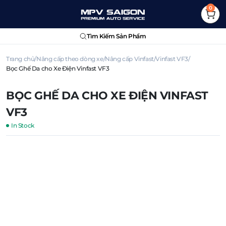
0
Tìm Kiếm Sản Phẩm
Trang chủ
Nâng cấp theo dòng xe
Nâng cấp Vinfast
Vinfast VF3
Bọc Ghế Da cho Xe Điện Vinfast VF3
BỌC GHẾ DA CHO XE ĐIỆN VINFAST
VF3
In Stock