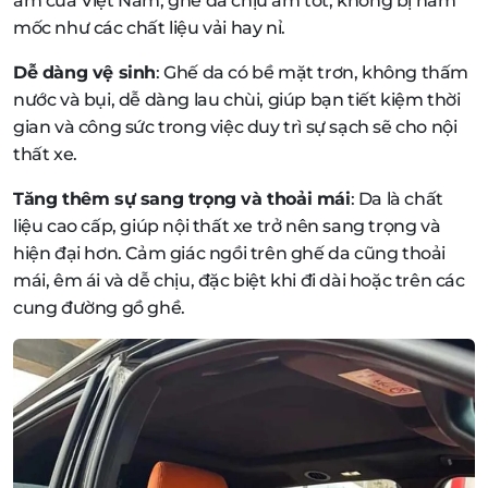
ẩm của Việt Nam, ghế da chịu ẩm tốt, không bị nấm
mốc như các chất liệu vải hay nỉ.
Dễ dàng vệ sinh
: Ghế da có bề mặt trơn, không thấm
nước và bụi, dễ dàng lau chùi, giúp bạn tiết kiệm thời
gian và công sức trong việc duy trì sự sạch sẽ cho nội
thất xe.
Tăng thêm sự sang trọng và thoải mái
: Da là chất
liệu cao cấp, giúp nội thất xe trở nên sang trọng và
hiện đại hơn. Cảm giác ngồi trên ghế da cũng thoải
mái, êm ái và dễ chịu, đặc biệt khi đi dài hoặc trên các
cung đường gồ ghề.
Bọc Ghế Da cho Xe Điện Vinfast VF3