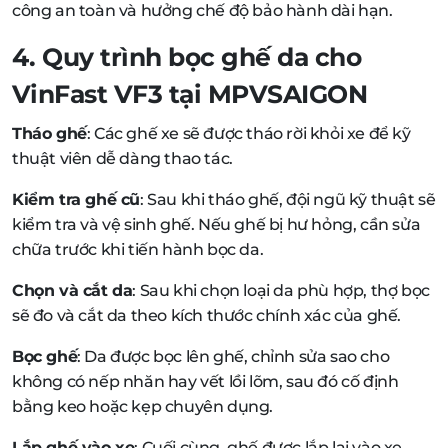
công an toàn và hưởng chế độ bảo hành dài hạn.
4. Quy trình bọc ghế da cho
VinFast VF3 tại MPVSAIGON
Tháo ghế
: Các ghế xe sẽ được tháo rời khỏi xe để kỹ
thuật viên dễ dàng thao tác.
Kiểm tra ghế cũ
: Sau khi tháo ghế, đội ngũ kỹ thuật sẽ
kiểm tra và vệ sinh ghế. Nếu ghế bị hư hỏng, cần sửa
chữa trước khi tiến hành bọc da.
Chọn và cắt da
: Sau khi chọn loại da phù hợp, thợ bọc
sẽ đo và cắt da theo kích thước chính xác của ghế.
Bọc ghế
: Da được bọc lên ghế, chỉnh sửa sao cho
không có nếp nhăn hay vết lồi lõm, sau đó cố định
bằng keo hoặc kẹp chuyên dụng.
Lắp ghế vào xe
: Cuối cùng, ghế được lắp lại vào xe,