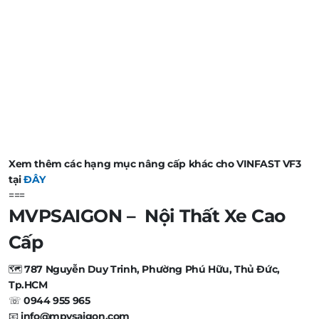
Xem thêm các hạng mục nâng cấp khác cho VINFAST VF3
tại
ĐÂY
===
MVPSAIGON – Nội Thất Xe Cao
Cấp
🗺️
787 Nguyễn Duy Trinh, Phường Phú Hữu, Thủ Đức,
Tp.HCM
☏
0944 955 965
📧
info@mpvsaigon.com