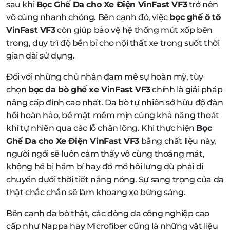
sau khi
Bọc Ghế Da cho Xe Điện VinFast VF3
trở nên
vô cùng nhanh chóng. Bên cạnh đó, việc
bọc ghế ô tô
VinFast VF3
còn giúp bảo vệ hệ thống mút xốp bên
trong, duy trì độ bền bỉ cho nội thất xe trong suốt thời
gian dài sử dụng.
Đối với những chủ nhân đam mê sự hoàn mỹ, tùy
chọn
bọc da bò ghế xe VinFast VF3
chính là giải pháp
nâng cấp đỉnh cao nhất. Da bò tự nhiên sở hữu độ đàn
hồi hoàn hảo, bề mặt mềm mịn cùng khả năng thoát
khí tự nhiên qua các lỗ chân lông. Khi thực hiện
Bọc
Ghế Da cho Xe Điện VinFast VF3
bằng chất liệu này,
người ngồi sẽ luôn cảm thấy vô cùng thoáng mát,
không hề bị hầm bí hay đổ mồ hôi lưng dù phải di
chuyển dưới thời tiết nắng nóng. Sự sang trọng của da
thật chắc chắn sẽ làm khoang xe bừng sáng.
Bên cạnh da bò thật, các dòng da công nghiệp cao
cấp như Nappa hay Microfiber cũng là những vật liệu