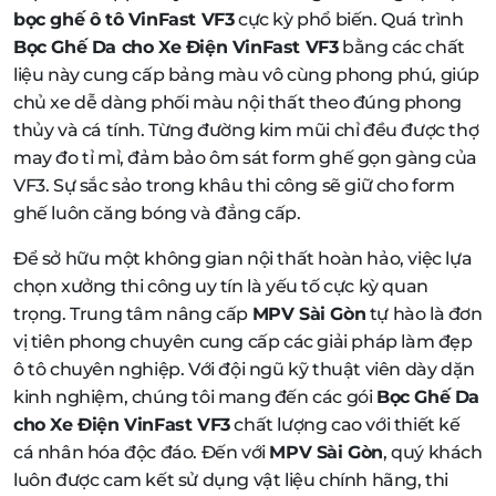
bọc ghế ô tô VinFast VF3
cực kỳ phổ biến. Quá trình
Bọc Ghế Da cho Xe Điện VinFast VF3
bằng các chất
liệu này cung cấp bảng màu vô cùng phong phú, giúp
chủ xe dễ dàng phối màu nội thất theo đúng phong
thủy và cá tính. Từng đường kim mũi chỉ đều được thợ
may đo tỉ mỉ, đảm bảo ôm sát form ghế gọn gàng của
VF3. Sự sắc sảo trong khâu thi công sẽ giữ cho form
ghế luôn căng bóng và đẳng cấp.
Để sở hữu một không gian nội thất hoàn hảo, việc lựa
chọn xưởng thi công uy tín là yếu tố cực kỳ quan
trọng. Trung tâm nâng cấp
MPV Sài Gòn
tự hào là đơn
vị tiên phong chuyên cung cấp các giải pháp làm đẹp
ô tô chuyên nghiệp. Với đội ngũ kỹ thuật viên dày dặn
kinh nghiệm, chúng tôi mang đến các gói
Bọc Ghế Da
cho Xe Điện VinFast VF3
chất lượng cao với thiết kế
cá nhân hóa độc đáo. Đến với
MPV Sài Gòn
, quý khách
luôn được cam kết sử dụng vật liệu chính hãng, thi