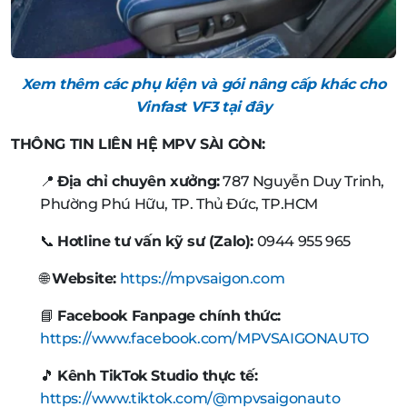
Xem thêm các phụ kiện và gói nâng cấp khác cho
Vinfast VF3 tại đây
THÔNG TIN LIÊN HỆ MPV SÀI GÒN:
📍
Địa chỉ chuyên xưởng:
787 Nguyễn Duy Trinh,
Phường Phú Hữu, TP. Thủ Đức, TP.HCM
📞
Hotline tư vấn kỹ sư (Zalo):
0944 955 965
🌐
Website:
https://mpvsaigon.com
📘
Facebook Fanpage chính thức:
https://www.facebook.com/MPVSAIGONAUTO
🎵
Kênh TikTok Studio thực tế:
https://www.tiktok.com/@mpvsaigonauto