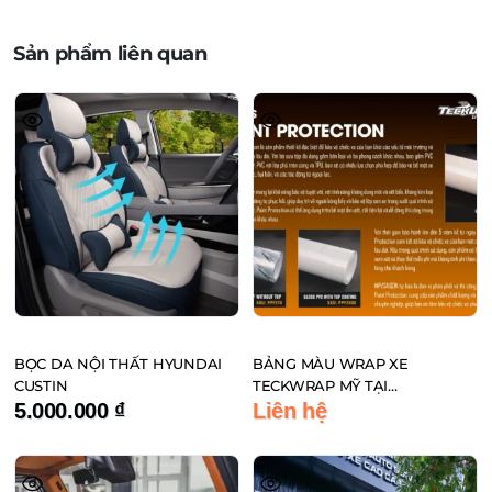
Sản phẩm liên quan
BỌC DA NỘI THẤT HYUNDAI
BẢNG MÀU WRAP XE
CUSTIN
TECKWRAP MỸ TẠI
MPVSAIGON
5.000.000
₫
Liên hệ