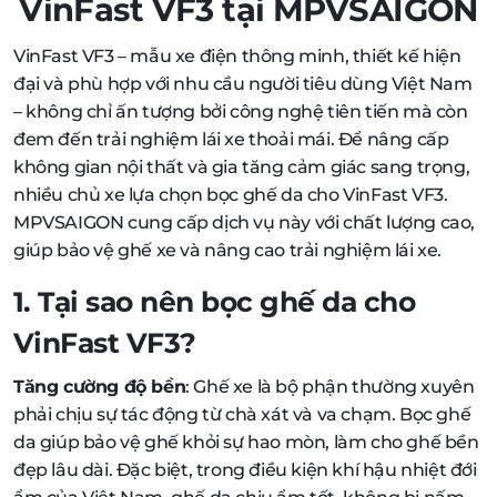
VinFast VF3 tại MPVSAIGON
VinFast VF3 – mẫu xe điện thông minh, thiết kế hiện
đại và phù hợp với nhu cầu người tiêu dùng Việt Nam
– không chỉ ấn tượng bởi công nghệ tiên tiến mà còn
đem đến trải nghiệm lái xe thoải mái. Để nâng cấp
không gian nội thất và gia tăng cảm giác sang trọng,
nhiều chủ xe lựa chọn bọc ghế da cho VinFast VF3.
MPVSAIGON cung cấp dịch vụ này với chất lượng cao,
giúp bảo vệ ghế xe và nâng cao trải nghiệm lái xe.
1. Tại sao nên bọc ghế da cho
VinFast VF3?
Tăng cường độ bền
: Ghế xe là bộ phận thường xuyên
phải chịu sự tác động từ chà xát và va chạm. Bọc ghế
da giúp bảo vệ ghế khỏi sự hao mòn, làm cho ghế bền
đẹp lâu dài. Đặc biệt, trong điều kiện khí hậu nhiệt đới