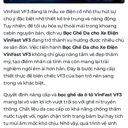
VinFast VF3 đang là mẫu xe điện cỡ nhỏ thu hút sự
chú ý đặc biệt nhờ thiết kế trẻ trung và năng động.
Tuy nhiên, để tối ưu hóa sự thoải mái trong khoang
cabin nguyên bản, dịch vụ
Bọc Ghế Da cho Xe Điện
VinFast VF3
đang trở thành xu hướng được nhiều chủ
xe săn đón. Việc tiến hành
Bọc Ghế Da cho Xe Điện
VinFast VF3
không chỉ giúp nâng tầm vẻ đẹp thẩm
mỹ, tạo điểm nhấn cá tính mà còn mang lại trải
nghiệm ngồi êm ái hơn hẳn. Đây là bước nâng cấp
thiết thực để biến chiếc VF3 của bạn trở nên sang
trọng và khác biệt.
Quyết định nâng cấp và
bọc ghế da ô tô VinFast VF3
mang lại vô vàn lợi ích vượt trội so với ghế nỉ truyền
thống. Chất liệu da cao cấp có khả năng chống thấm
nước tuyệt vời, ngăn chặn tình trạng bám bụi hay tích
tụ mùi ẩm mốc khó chịu. Nhờ vậy, quá trình vệ sinh