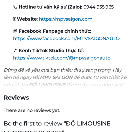
📞
Hotline tư vấn kỹ sư (Zalo):
0944 955 965
🌐
Website:
https://mpvsaigon.com
📘
Facebook Fanpage chính thức:
https://www.facebook.com/MPVSAIGONAUTO
🎵
Kênh TikTok Studio thực tế:
https://www.tiktok.com/@mpvsaigonauto
Đừng để xế yêu của bạn thiếu đi sự sang trọng. Hãy
liên hệ ngay với
MPV SÀI GÒN
để được tư vấn thiết kế
siêu phẩm
ĐỘ LIMOUSINE
đẳng cấp ngay hôm nay!
Reviews
There are no reviews yet.
Be the first to review “ĐỘ LIMOUSINE