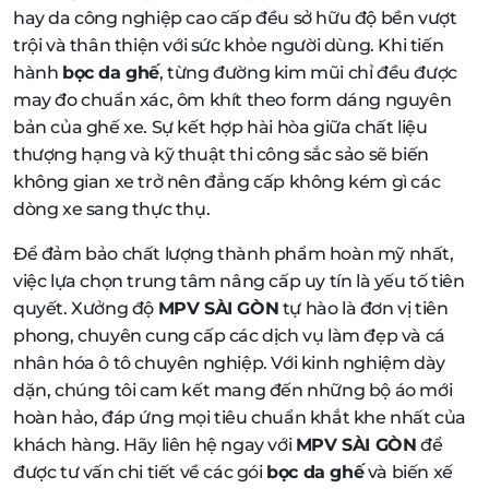
hay da công nghiệp cao cấp đều sở hữu độ bền vượt
trội và thân thiện với sức khỏe người dùng. Khi tiến
hành
bọc da ghế
, từng đường kim mũi chỉ đều được
may đo chuẩn xác, ôm khít theo form dáng nguyên
bản của ghế xe. Sự kết hợp hài hòa giữa chất liệu
thượng hạng và kỹ thuật thi công sắc sảo sẽ biến
không gian xe trở nên đẳng cấp không kém gì các
dòng xe sang thực thụ.
Để đảm bảo chất lượng thành phẩm hoàn mỹ nhất,
việc lựa chọn trung tâm nâng cấp uy tín là yếu tố tiên
quyết. Xưởng độ
MPV SÀI GÒN
tự hào là đơn vị tiên
phong, chuyên cung cấp các dịch vụ làm đẹp và cá
nhân hóa ô tô chuyên nghiệp. Với kinh nghiệm dày
dặn, chúng tôi cam kết mang đến những bộ áo mới
hoàn hảo, đáp ứng mọi tiêu chuẩn khắt khe nhất của
khách hàng. Hãy liên hệ ngay với
MPV SÀI GÒN
để
được tư vấn chi tiết về các gói
bọc da ghế
và biến xế