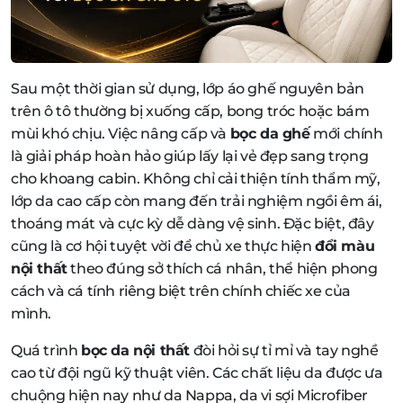
Sau một thời gian sử dụng, lớp áo ghế nguyên bản
trên ô tô thường bị xuống cấp, bong tróc hoặc bám
mùi khó chịu. Việc nâng cấp và
bọc da ghế
mới chính
là giải pháp hoàn hảo giúp lấy lại vẻ đẹp sang trọng
cho khoang cabin. Không chỉ cải thiện tính thẩm mỹ,
lớp da cao cấp còn mang đến trải nghiệm ngồi êm ái,
thoáng mát và cực kỳ dễ dàng vệ sinh. Đặc biệt, đây
cũng là cơ hội tuyệt vời để chủ xe thực hiện
đổi màu
nội thất
theo đúng sở thích cá nhân, thể hiện phong
cách và cá tính riêng biệt trên chính chiếc xe của
mình.
Quá trình
bọc da nội thất
đòi hỏi sự tỉ mỉ và tay nghề
cao từ đội ngũ kỹ thuật viên. Các chất liệu da được ưa
chuộng hiện nay như da Nappa, da vi sợi Microfiber