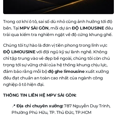
Trong cơ khí ô tô, sai số dù nhỏ cũng ảnh hưởng tới độ
bền. Tại
MPV SÀI GÒN
, mỗi dự án
ĐỘ LIMOUSINE
đều
trải qua kiểm tra nghiêm ngặt về độ cứng khung ghế.
Chúng tôi tự hào là đơn vị tiên phong trong lĩnh vực
ĐỘ LIMOUSINE
với đội ngũ kỹ sư lành nghề. Không
chỉ tập trung vào vẻ đẹp bề ngoài, chúng tôi còn chú
trọng tới sự vững chãi của hệ thống khung chịu lực,
đảm bảo rằng mỗi bộ
độ ghe limousine
xuất xưởng
đều đạt chuẩn an toàn cao nhất của ngành công
nghiệp ô tô hiện đại.
THÔNG TIN LIÊN HỆ MPV SÀI GÒN:
📍
Địa chỉ chuyên xưởng:
787 Nguyễn Duy Trinh,
Phường Phú Hữu, TP. Thủ Đức, TP.HCM