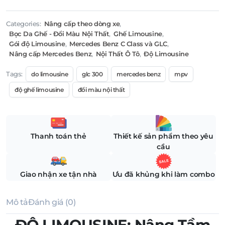
Categories:
Nâng cấp theo dòng xe
,
Bọc Da Ghế - Đổi Màu Nội Thất
,
Ghế Limousine
,
Gói độ Limousine
,
Mercedes Benz C Class và GLC
,
Nâng cấp Mercedes Benz
,
Nội Thất Ô Tô
,
Độ Limousine
Tags:
do limousine
glc 300
mercedes benz
mpv
độ ghế limousine
đổi màu nội thất
Thanh toán thẻ
Thiết kế sản phẩm theo yêu
cầu
Giao nhận xe tận nhà
Ưu đã khủng khi làm combo
Mô tả
Đánh giá (0)
ĐỘ LIMOUSINE: Nâng Tầm