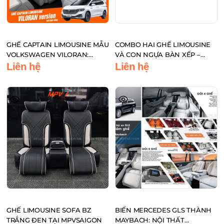
GHẾ CAPTAIN LIMOUSINE MẪU
COMBO HAI GHẾ LIMOUSINE
VOLKSWAGEN VILORAN:
VÀ CON NGỰA BÀN XẾP –
TRÔNG ĐƠN GIẢN MÀ NGỒI
NÂNG CẤP 7 CHỖ THÀNH 4
Liên hệ
Liên hệ
SIÊU THOẢI MÁI FULL TÍNH
CHỖ THƯƠNG GIA
NĂNG
GHẾ LIMOUSINE SOFA BZ
BIẾN MERCEDES GLS THÀNH
TRẮNG ĐEN TẠI MPVSAIGON
MAYBACH: NỘI THẤT