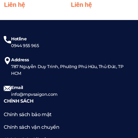
LIMOUSINE, TIỆN NGHI CAO
Liên hệ
Liên hệ
CẤP VÀ CÔNG THÁI HỌC
Hotline
0944 955 965
Address
787 Nguyễn Duy Trinh, Phường Phú Hữu, Thủ Đức, TP
HCM
Email
info@mpvsaigon.com
CHÍNH SÁCH
Chính sách bảo mật
Chính sách vận chuyển