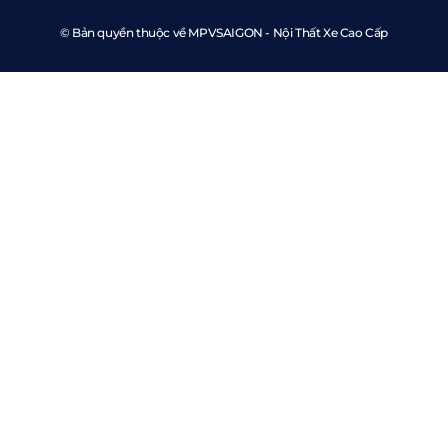
© Bản quyền thuộc về MPVSAIGON - Nội Thất Xe Cao Cấp