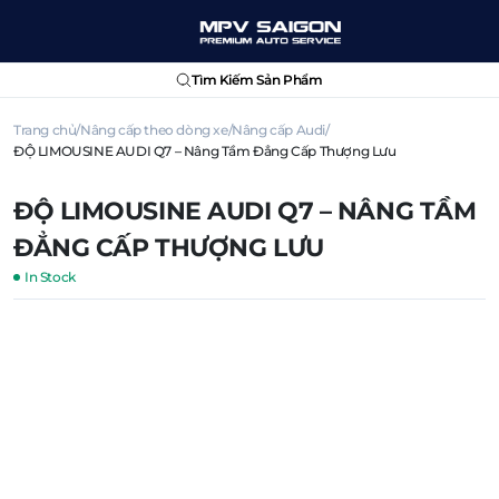
Tìm Kiếm Sản Phẩm
Trang chủ
Nâng cấp theo dòng xe
Nâng cấp Audi
ĐỘ LIMOUSINE AUDI Q7 – Nâng Tầm Đẳng Cấp Thượng Lưu
ĐỘ LIMOUSINE AUDI Q7 – NÂNG TẦM
ĐẲNG CẤP THƯỢNG LƯU
In Stock