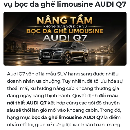
vụ bọc da ghế limousine AUDI Q7
Audi Q7 vốn dĩ là mẫu SUV hạng sang được nhiều
doanh nhân ưa chuộng. Tuy nhiên, để tối ưu hóa sự
thoải mái, xu hướng nâng cấp khoang thương gia
đang ngày càng thịnh hành. Quyết định
đổi màu
nội thất AUDI Q7
kết hợp cùng các gói độ chuyên
sâu sẽ thổi làn gió mới vào khoang cabin. Trong đó,
hạng mục
bọc da ghế limousine AUDI Q7
là điểm
nhấn cốt lõi, giúp xế cưng lột xác hoàn toàn, mang