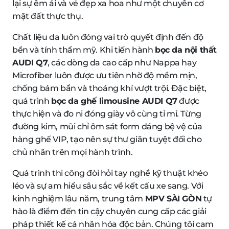
lại sự êm ái và vẻ đẹp xa hoa như một chuyên cơ
mặt đất thực thụ.
Chất liệu da luôn đóng vai trò quyết định đến độ
bền và tính thẩm mỹ. Khi tiến hành
bọc da nội thất
AUDI Q7
, các dòng da cao cấp như Nappa hay
Microfiber luôn được ưu tiên nhờ độ mềm mịn,
chống bám bẩn và thoáng khí vượt trội. Đặc biệt,
quá trình
bọc da ghế limousine AUDI Q7
được
thực hiện và đo ni đóng giày vô cùng tỉ mỉ. Từng
đường kim, mũi chỉ ôm sát form dáng bệ vệ của
hàng ghế VIP, tạo nên sự thư giãn tuyệt đối cho
chủ nhân trên mọi hành trình.
Quá trình thi công đòi hỏi tay nghề kỹ thuật khéo
léo và sự am hiểu sâu sắc về kết cấu xe sang. Với
kinh nghiệm lâu năm, trung tâm
MPV SÀI GÒN
tự
hào là điểm đến tin cậy chuyên cung cấp các giải
pháp thiết kế cá nhân hóa độc bản. Chúng tôi cam