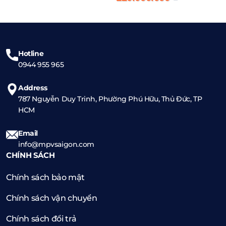
là:
tại
150.000.000 ₫.
là:
120.000.000 ₫.
Hotline
0944 955 965
Address
787 Nguyễn Duy Trinh, Phường Phú Hữu, Thủ Đức, TP
HCM
Email
info@mpvsaigon.com
CHÍNH SÁCH
Chính sách bảo mật
Chính sách vận chuyển
Chính sách đổi trả