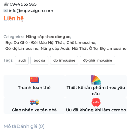
☏ 0944 955 965
info@mpvsaigon.com
Liên hệ
Categories:
Nâng cấp theo dòng xe
,
Bọc Da Ghế - Đổi Màu Nội Thất
,
Ghế Limousine
,
Gói độ Limousine
,
Nâng cấp Audi
,
Nội Thất Ô Tô
,
Độ Limousine
Tags:
audi
bọc da
do limousine
độ ghế limousine
Thanh toán thẻ
Thiết kế sản phẩm theo yêu
cầu
Giao nhận xe tận nhà
Ưu đã khủng khi làm combo
Mô tả
Đánh giá (0)