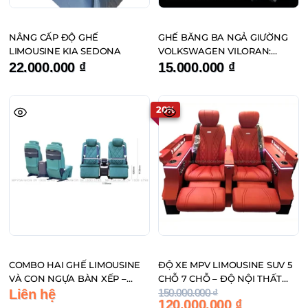
NÂNG CẤP ĐỘ GHẾ
GHẾ BĂNG BA NGẢ GIƯỜNG
LIMOUSINE KIA SEDONA
VOLKSWAGEN VILORAN:
NÂNG CẤP NGẢ LƯNG GHẾ
22.000.000
₫
15.000.000
₫
ZIN VILORAN HAY THAY GHẾ
MỚI
20%
COMBO HAI GHẾ LIMOUSINE
ĐỘ XE MPV LIMOUSINE SUV 5
VÀ CON NGỰA BÀN XẾP –
CHỖ 7 CHỖ – ĐỘ NỘI THẤT
Giá
Giá
NÂNG CẤP 7 CHỖ THÀNH 4
ĐẲNG CẤP
Liên hệ
150.000.000
₫
120.000.000
₫
gốc
hiện
CHỖ THƯƠNG GIA