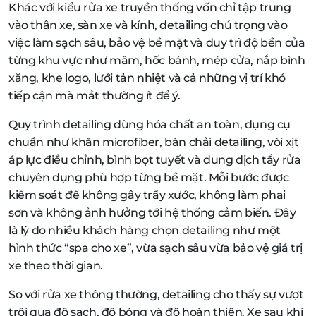
Khác với kiểu rửa xe truyền thống vốn chỉ tập trung
vào thân xe, sàn xe và kính, detailing chú trọng vào
việc làm sạch sâu, bảo vệ bề mặt và duy trì độ bền của
từng khu vực như mâm, hốc bánh, mép cửa, nắp bình
xăng, khe logo, lưới tản nhiệt và cả những vị trí khó
tiếp cận mà mắt thường ít để ý.
Quy trình detailing dùng hóa chất an toàn, dụng cụ
chuẩn như khăn microfiber, bàn chải detailing, vòi xịt
áp lực điều chỉnh, bình bọt tuyết và dung dịch tẩy rửa
chuyên dụng phù hợp từng bề mặt. Mỗi bước được
kiểm soát để không gây trầy xước, không làm phai
sơn và không ảnh hưởng tới hệ thống cảm biến. Đây
là lý do nhiều khách hàng chọn detailing như một
hình thức “spa cho xe”, vừa sạch sâu vừa bảo vệ giá trị
xe theo thời gian.
So với rửa xe thông thường, detailing cho thấy sự vượt
trội qua độ sạch, độ bóng và độ hoàn thiện. Xe sau khi