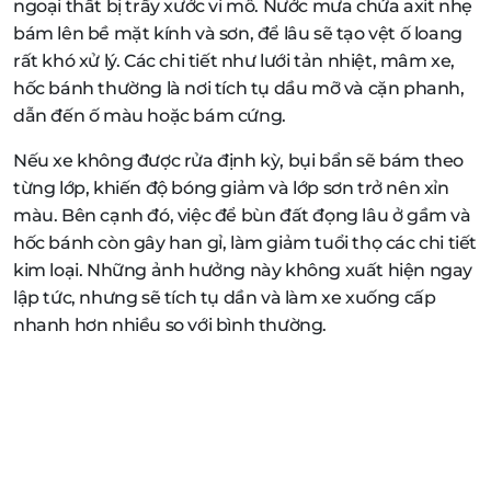
ngoại thất bị trầy xước vi mô. Nước mưa chứa axit nhẹ
bám lên bề mặt kính và sơn, để lâu sẽ tạo vệt ố loang
rất khó xử lý. Các chi tiết như lưới tản nhiệt, mâm xe,
hốc bánh thường là nơi tích tụ dầu mỡ và cặn phanh,
dẫn đến ố màu hoặc bám cứng.
Nếu xe không được rửa định kỳ, bụi bẩn sẽ bám theo
từng lớp, khiến độ bóng giảm và lớp sơn trở nên xỉn
màu. Bên cạnh đó, việc để bùn đất đọng lâu ở gầm và
hốc bánh còn gây han gỉ, làm giảm tuổi thọ các chi tiết
kim loại. Những ảnh hưởng này không xuất hiện ngay
lập tức, nhưng sẽ tích tụ dần và làm xe xuống cấp
nhanh hơn nhiều so với bình thường.