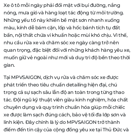
Xe ô tô mỗi ngày phải đối mặt với bụi đường, nắng
nóng, mưa gió và hàng loạt tác động từ môi trường.
Những yếu tố này khiến bề mặt sơn nhanh xuống
màu, kính dễ bám cặn, lốp và hốc bánh tích tụ đất
bẩn, nội thất chứa vi khuẩn hoặc mùi khó chịu. Vì thế,
nhu cầu rửa xe và chăm sóc xe ngày càng trở nên
quan trọng, đặc biệt đối với những khách hàng yêu xe,
muốn giữ vẻ ngoài như mới và duy trì độ bền theo thời
gian.
Tại MPVSAIGON, dịch vụ rửa và chăm sóc xe được
phát triển theo tiêu chuẩn detailing hiện đại, chú
trọng cả sự sạch sâu lẫn độ an toàn trong từng thao
tác. Đội ngũ kỹ thuật viên giàu kinh nghiệm, hóa chất
chuyên dụng và quy trình chuẩn hóa giúp mỗi chiếc
xe được làm sạch đúng cách, bảo vệ tối đa lớp sơn và
linh kiện. Đây chính là lý do MPVSAIGON trở thành
điểm đến tin cậy của cộng đồng yêu xe tại Thủ Đức và