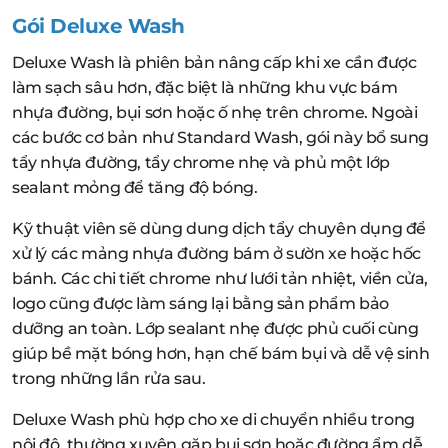
Gói Deluxe Wash
Deluxe Wash là phiên bản nâng cấp khi xe cần được
làm sạch sâu hơn, đặc biệt là những khu vực bám
nhựa đường, bụi sơn hoặc ố nhẹ trên chrome. Ngoài
các bước cơ bản như Standard Wash, gói này bổ sung
tẩy nhựa đường, tẩy chrome nhẹ và phủ một lớp
sealant mỏng để tăng độ bóng.
Kỹ thuật viên sẽ dùng dung dịch tẩy chuyên dụng để
xử lý các mảng nhựa đường bám ở sườn xe hoặc hốc
bánh. Các chi tiết chrome như lưới tản nhiệt, viền cửa,
logo cũng được làm sáng lại bằng sản phẩm bảo
dưỡng an toàn. Lớp sealant nhẹ được phủ cuối cùng
giúp bề mặt bóng hơn, hạn chế bám bụi và dễ vệ sinh
trong những lần rửa sau.
Deluxe Wash phù hợp cho xe di chuyển nhiều trong
nội đô, thường xuyên gặp bụi sơn hoặc đường ẩm dễ