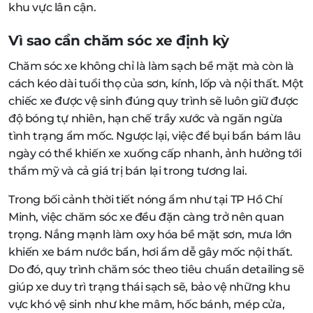
khu vực lân cận.
Vì sao cần chăm sóc xe định kỳ
Chăm sóc xe không chỉ là làm sạch bề mặt mà còn là
cách kéo dài tuổi thọ của sơn, kính, lốp và nội thất. Một
chiếc xe được vệ sinh đúng quy trình sẽ luôn giữ được
độ bóng tự nhiên, hạn chế trầy xước và ngăn ngừa
tình trạng ẩm mốc. Ngược lại, việc để bụi bẩn bám lâu
ngày có thể khiến xe xuống cấp nhanh, ảnh hưởng tới
thẩm mỹ và cả giá trị bán lại trong tương lai.
Trong bối cảnh thời tiết nóng ẩm như tại TP Hồ Chí
Minh, việc chăm sóc xe đều đặn càng trở nên quan
trọng. Nắng mạnh làm oxy hóa bề mặt sơn, mưa lớn
khiến xe bám nước bẩn, hơi ẩm dễ gây mốc nội thất.
Do đó, quy trình chăm sóc theo tiêu chuẩn detailing sẽ
giúp xe duy trì trạng thái sạch sẽ, bảo vệ những khu
vực khó vệ sinh như khe mâm, hốc bánh, mép cửa,