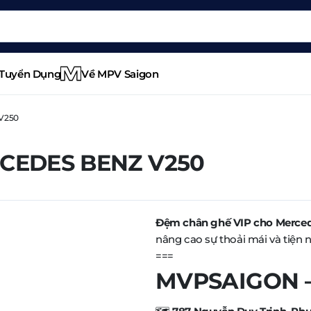
Tuyển Dụng
Về MPV Saigon
 V250
CEDES BENZ V250
Đệm chân ghế VIP cho Merce
nâng cao sự thoải mái và tiện 
===
MVPSAIGON – 