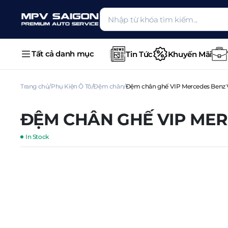
Tất cả danh mục
Tin Tức
Khuyến Mãi
Trang chủ
Phụ Kiện Ô Tô
Đệm chân
Đệm chân ghế VIP Mercedes Benz
ĐỆM CHÂN GHẾ VIP MER
In Stock