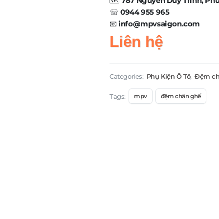
🗺️
787 Nguyễn Duy Trinh, Ph
☏
0944 955 965
📧
info@mpvsaigon.com
Liên hệ
Categories:
Phụ Kiện Ô Tô
,
Đệm c
Tags:
mpv
đệm chân ghế