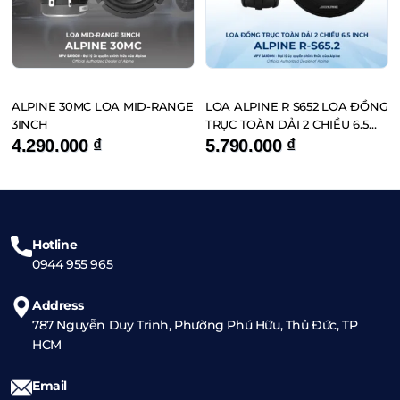
ALPINE 30MC LOA MID-RANGE
LOA ALPINE R S652 LOA ĐỒNG
3INCH
TRỤC TOÀN DẢI 2 CHIỀU 6.5
INCH
4.290.000
₫
5.790.000
₫
Hotline
0944 955 965
Address
787 Nguyễn Duy Trinh, Phường Phú Hữu, Thủ Đức, TP
HCM
Email