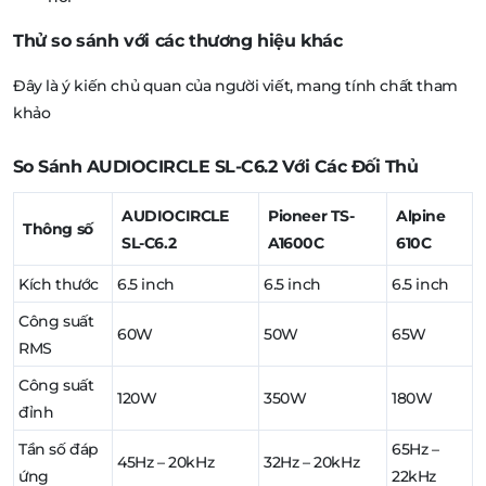
Thử so sánh với các thương hiệu khác
Đây là ý kiến chủ quan của người viết, mang tính chất tham
khảo
So Sánh AUDIOCIRCLE SL-C6.2 Với Các Đối Thủ
AUDIOCIRCLE
Pioneer TS-
Alpine
Thông số
SL-C6.2
A1600C
610C
Kích thước
6.5 inch
6.5 inch
6.5 inch
Công suất
60W
50W
65W
RMS
Công suất
120W
350W
180W
đỉnh
Tần số đáp
65Hz –
45Hz – 20kHz
32Hz – 20kHz
ứng
22kHz