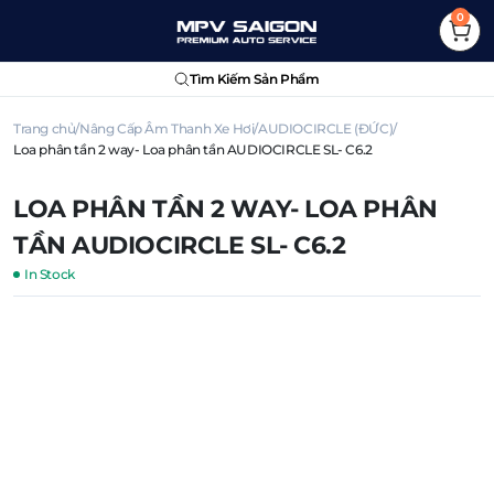
0
Tìm Kiếm Sản Phẩm
Trang chủ
Nâng Cấp Âm Thanh Xe Hơi
AUDIOCIRCLE (ĐỨC)
Loa phân tần 2 way- Loa phân tần AUDIOCIRCLE SL- C6.2
LOA PHÂN TẦN 2 WAY- LOA PHÂN
TẦN AUDIOCIRCLE SL- C6.2
In Stock