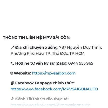
THÔNG TIN LIÊN HỆ MPV SÀI GÒN:
📍
Địa chỉ chuyên xưởng:
787 Nguyễn Duy Trinh,
Phường Phú Hữu, TP. Thủ Đức, TP.HCM
📞
Hotline tư vấn kỹ sư (Zalo):
0944 955 965
🌐
Website:
https://mpvsaigon.com
📘
Facebook Fanpage chính thức:
https://www.facebook.com/MPVSAIGONAUTO
🎵
Kênh TikTok Studio thực tế:
https://www.tiktok.com/@mpvsaigonauto