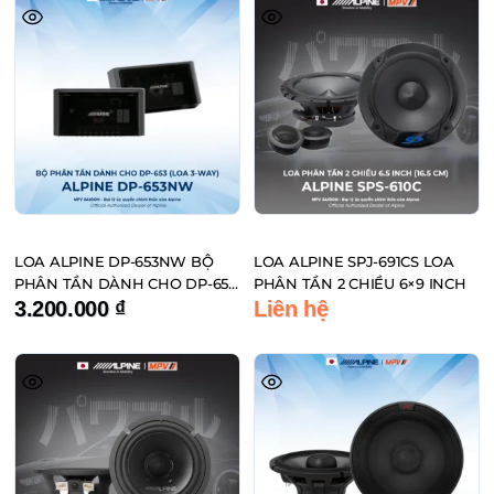
LOA ALPINE DP-653NW BỘ
LOA ALPINE SPJ-691CS LOA
PHÂN TẦN DÀNH CHO DP-653
PHÂN TẦN 2 CHIỀU 6×9 INCH
(LOA 3-WAY)
3.200.000
₫
Liên hệ