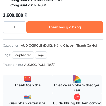
Công suất đỉnh:
120W
3.600.000
₫
Loa phân tần
2 way- Loa
phân tần
Thêm vào giỏ hàng
AUDIOCIRCLE
SL- C6.2
quantity
Categories:
AUDIOCIRCLE (ĐỨC)
,
Nâng Cấp Âm Thanh Xe Hơi
Tags:
loa phân tần
mpv
Thương hiệu:
AUDIOCIRCLE (ĐỨC)
Thanh toán thẻ
Thiết kế sản phẩm theo yêu
cầu
Giao nhận xe tận nhà
Ưu đã khủng khi làm combo