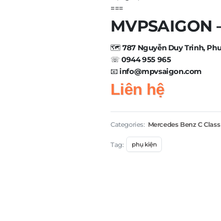
===
MVPSAIGON – 
🗺️
787 Nguyễn Duy Trinh, Ph
☏
0944 955 965
📧
info@mpvsaigon.com
Liên hệ
Categories:
Mercedes Benz C Class
Tag:
phụ kiện