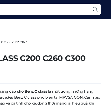
260 C300 2022~2023
ASS C200 C260 C300
âng cấp cho Benz C class
là một trong những hạng
ercedes Benz C class phổ biến tại MPVSAIGON. Cánh gió
ao và cá tính cho xe, đồng thời mang lại hiệu quả khí