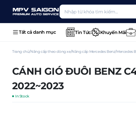
Tất cả danh mục
Tin Tức
Khuyến Mãi
Trang chủ
Nâng cấp theo dòng xe
Nâng cấp Mercedes Benz
Mercedes B
CÁNH GIÓ ĐUÔI BENZ C4
2022~2023
In Stock