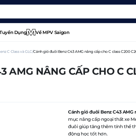
Tuyển Dụng
Về MPV Saigon
enz C Class và GLC
Cánh gió đuôi Benz C43 AMG nâng cấp cho C class C200 C
3 AMG NÂNG CẤP CHO C CL
Cánh gió đuôi Benz C43 AMG n
mục nâng cấp ngoại thất xe M
đuôi giúp tăng thêm tính thể th
động học tốt hơn.