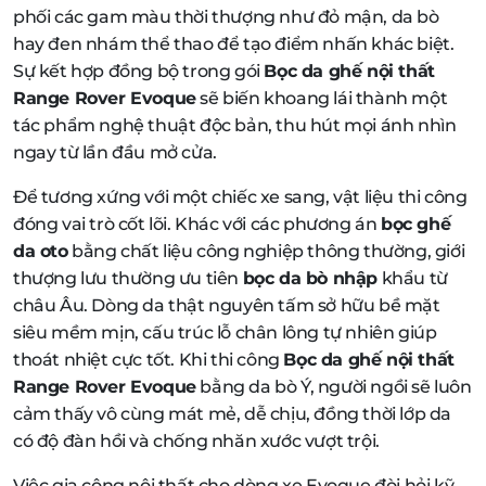
phối các gam màu thời thượng như đỏ mận, da bò
hay đen nhám thể thao để tạo điểm nhấn khác biệt.
Sự kết hợp đồng bộ trong gói
Bọc da ghế nội thất
Range Rover Evoque
sẽ biến khoang lái thành một
tác phẩm nghệ thuật độc bản, thu hút mọi ánh nhìn
ngay từ lần đầu mở cửa.
Để tương xứng với một chiếc xe sang, vật liệu thi công
đóng vai trò cốt lõi. Khác với các phương án
bọc ghế
da oto
bằng chất liệu công nghiệp thông thường, giới
thượng lưu thường ưu tiên
bọc da bò nhập
khẩu từ
châu Âu. Dòng da thật nguyên tấm sở hữu bề mặt
siêu mềm mịn, cấu trúc lỗ chân lông tự nhiên giúp
thoát nhiệt cực tốt. Khi thi công
Bọc da ghế nội thất
Range Rover Evoque
bằng da bò Ý, người ngồi sẽ luôn
cảm thấy vô cùng mát mẻ, dễ chịu, đồng thời lớp da
có độ đàn hồi và chống nhăn xước vượt trội.
Việc gia công nội thất cho dòng xe Evoque đòi hỏi kỹ