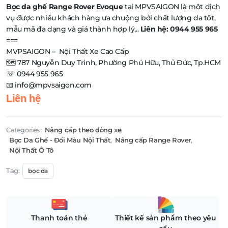
Bọc da ghế Range Rover Evoque
tại MPVSAIGON là một dịch
vụ được nhiều khách hàng ưa chuộng bởi chất lượng da tốt,
mẫu mã đa dạng và giá thành hợp lý,..
Liên hệ: 0944 955 965
===
MVPSAIGON – Nội Thất Xe Cao Cấp
🗺️ 787 Nguyễn Duy Trinh, Phường Phú Hữu, Thủ Đức, Tp.HCM
☏ 0944 955 965
📧 info@mpvsaigon.com
Liên hệ
Categories:
Nâng cấp theo dòng xe
,
Bọc Da Ghế - Đổi Màu Nội Thất
,
Nâng cấp Range Rover
,
Nội Thất Ô Tô
Tag:
bọc da
Thanh toán thẻ
Thiết kế sản phẩm theo yêu