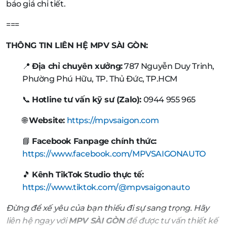
báo giá chi tiết.
===
THÔNG TIN LIÊN HỆ MPV SÀI GÒN:
📍
Địa chỉ chuyên xưởng:
787 Nguyễn Duy Trinh,
Phường Phú Hữu, TP. Thủ Đức, TP.HCM
📞
Hotline tư vấn kỹ sư (Zalo):
0944 955 965
🌐
Website:
https://mpvsaigon.com
📘
Facebook Fanpage chính thức:
https://www.facebook.com/MPVSAIGONAUTO
🎵
Kênh TikTok Studio thực tế:
https://www.tiktok.com/@mpvsaigonauto
Đừng để xế yêu của bạn thiếu đi sự sang trọng. Hãy
liên hệ ngay với
MPV SÀI GÒN
để được tư vấn thiết kế