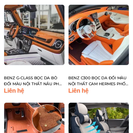
BENZ G-CLASS BỌC DA BÒ
BENZ C300 BỌC DA ĐỔI MÀU
ĐỔI MÀU NỘI THẤT NÂU PHỐI
NỘI THẤT CAM HERMES PHỐI
TRẮNG
TRẮNG
Liên hệ
Liên hệ