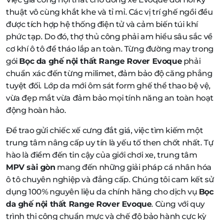
thuật vô cùng khắt khe và tỉ mỉ. Các vị trí ghế ngồi đều
được tích hợp hệ thống điện tử và cảm biến túi khí
phức tạp. Do đó, thợ thủ công phải am hiểu sâu sắc về
cơ khí ô tô để tháo lắp an toàn. Từng đường may trong
gói
Bọc da ghế nội thất Range Rover Evoque
phải
chuẩn xác đến từng milimet, đảm bảo độ căng phẳng
tuyệt đối. Lớp da mới ôm sát form ghế thể thao bệ vệ,
vừa đẹp mắt vừa đảm bảo mọi tính năng an toàn hoạt
động hoàn hảo.
Để trao gửi chiếc xế cưng đắt giá, việc tìm kiếm một
trung tâm nâng cấp uy tín là yếu tố then chốt nhất. Tự
hào là điểm đến tin cậy của giới chơi xe, trung tâm
MPV sài gòn
mang đến những giải pháp cá nhân hóa
ô tô chuyên nghiệp và đẳng cấp. Chúng tôi cam kết sử
dụng 100% nguyên liệu da chính hãng cho dịch vụ
Bọc
da ghế nội thất Range Rover Evoque
. Cùng với quy
trình thi công chuẩn mực và chế độ bảo hành cực kỳ