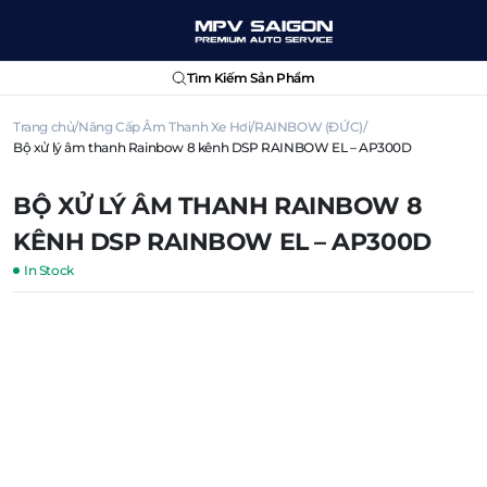
Tìm Kiếm Sản Phẩm
Trang chủ
Nâng Cấp Âm Thanh Xe Hơi
RAINBOW (ĐỨC)
Bộ xử lý âm thanh Rainbow 8 kênh DSP RAINBOW EL – AP300D
BỘ XỬ LÝ ÂM THANH RAINBOW 8
KÊNH DSP RAINBOW EL – AP300D
In Stock