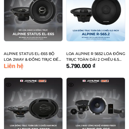
ALPINE STATUS EL-E65 BỘ
LOA ALPINE R S652 LOA ĐỒNG
LOA 2WAY & ĐỒNG TRỤC ĐẾN
TRỤC TOÀN DẢI 2 CHIỀU 6.5
TỪ NHẬT BẢN
INCH
Liên hệ
5.790.000
₫