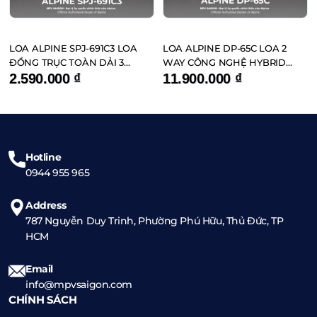
LOA ALPINE SPJ-691C3 LOA
LOA ALPINE DP-65C LOA 2
ĐỒNG TRỤC TOÀN DẢI 3
WAY CÔNG NGHỆ HYBRID
CHIỀU 6×9 INCH
FIBER
2.590.000
₫
11.900.000
₫
Hotline
0944 955 965
Address
787 Nguyễn Duy Trinh, Phường Phú Hữu, Thủ Đức, TP
HCM
Email
info@mpvsaigon.com
CHÍNH SÁCH