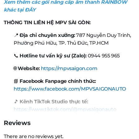
Xem thêm các gói nâng cấp âm thanh RAINBOW
khác tại ĐÂY
THÔNG TIN LIÊN HỆ MPV SÀI GÒN:
📍
Địa chỉ chuyên xưởng:
787 Nguyễn Duy Trinh,
Phường Phú Hữu, TP. Thủ Đức, TP.HCM
📞
Hotline tư vấn kỹ sư (Zalo):
0944 955 965
🌐
Website:
https://mpvsaigon.com
📘
Facebook Fanpage chính thức:
https://www.facebook.com/MPVSAIGONAUTO
🎵
Kênh TikTok Studio thực tế:
https://www.tiktok.com/@mpvsaigonauto
Reviews
There are no reviews yet.