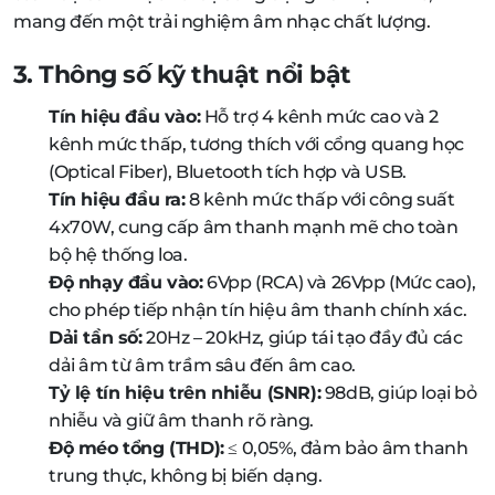
mang đến một trải nghiệm âm nhạc chất lượng.
3. Thông số kỹ thuật nổi bật
Tín hiệu đầu vào:
Hỗ trợ 4 kênh mức cao và 2
kênh mức thấp, tương thích với cổng quang học
(Optical Fiber), Bluetooth tích hợp và USB.
Tín hiệu đầu ra:
8 kênh mức thấp với công suất
4x70W, cung cấp âm thanh mạnh mẽ cho toàn
bộ hệ thống loa.
Độ nhạy đầu vào:
6Vpp (RCA) và 26Vpp (Mức cao),
cho phép tiếp nhận tín hiệu âm thanh chính xác.
Dải tần số:
20Hz – 20kHz, giúp tái tạo đầy đủ các
dải âm từ âm trầm sâu đến âm cao.
Tỷ lệ tín hiệu trên nhiễu (SNR):
98dB, giúp loại bỏ
nhiễu và giữ âm thanh rõ ràng.
Độ méo tổng (THD):
≤ 0,05%, đảm bảo âm thanh
trung thực, không bị biến dạng.