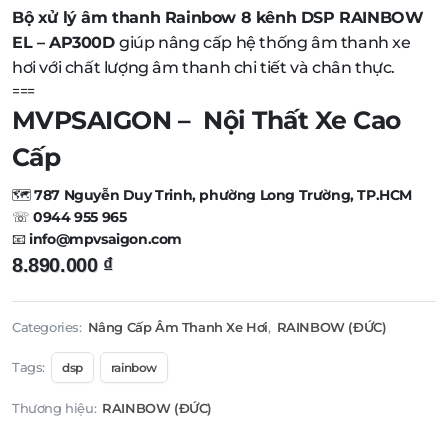
Bộ xử lý âm thanh Rainbow 8 kênh DSP RAINBOW
EL – AP300D
giúp nâng cấp hệ thống âm thanh xe
hơi với chất lượng âm thanh chi tiết và chân thực.
===
MVPSAIGON – Nội Thất Xe Cao
Cấp
🗺️
787 Nguyễn Duy Trinh, phường Long Trường, TP.HCM
☏
0944 955 965
📧
info@mpvsaigon.com
8.890.000
₫
Categories:
Nâng Cấp Âm Thanh Xe Hơi
,
RAINBOW (ĐỨC)
Tags:
dsp
rainbow
Thương hiệu:
RAINBOW (ĐỨC)