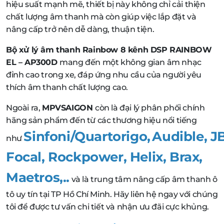
hiệu suất mạnh mẽ, thiết bị này không chỉ cải thiện
chất lượng âm thanh mà còn giúp việc lắp đặt và
nâng cấp trở nên dễ dàng, thuận tiện.
Bộ xử lý âm thanh Rainbow 8 kênh DSP RAINBOW
EL – AP300D
mang đến một không gian âm nhạc
đỉnh cao trong xe, đáp ứng nhu cầu của người yêu
thích âm thanh chất lượng cao.
Ngoài ra,
MPVSAIGON
còn là đại lý phân phối chính
hãng sản phẩm đến từ các thương hiệu nổi tiếng
Sinfoni/Quartorigo
,
Audible
,
J
như
Focal
,
Rockpower
,
Helix
,
Brax,
Maetros,..
và là trung tâm nâng cấp âm thanh ô
tô uy tín tại TP Hồ Chí Minh. Hãy liên hệ ngay với chúng
tôi để được tư vấn chi tiết và nhận ưu đãi cực khủng.