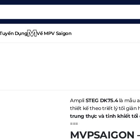
Tuyển Dụng
Về MPV Saigon
Ampli
STEG DK75.4
là mẫu a
thiết kế theo triết lý tối giả
trung thực và tinh khiết tố
===
MVPSAIGON – 