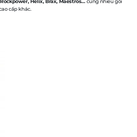
, Rockpower, Helix, Brax, Maestros…
cùng nhiều gói
cao cấp khác.