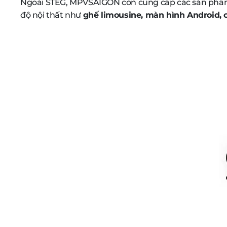
Ngoài STEG, MPVSAIGON còn cung cấp các sản phẩ
độ nội thất như
ghế limousine, màn hình Android, c