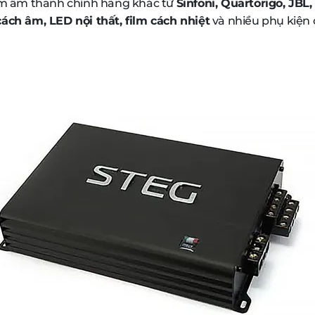
m âm thanh chính hãng khác từ
Sinfoni, Quartorigo, JBL
ách âm, LED nội thất, film cách nhiệt
và nhiều phụ kiện 