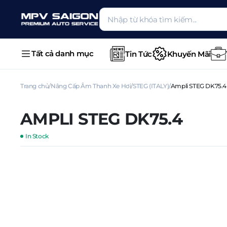
Tất cả danh mục
Tin Tức
Khuyến Mãi
Trang chủ
Nâng Cấp Âm Thanh Xe Hơi
STEG (ITALY)
Ampli STEG DK75.4
AMPLI STEG DK75.4
In Stock