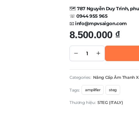
🗺️
787 Nguyễn Duy Trinh, ph
☏
0944 955 965
📧
info@mpvsaigon.com
8.500.000
₫
Ampli
STEG
DK75.4
quantity
Categories:
Nâng Cấp Âm Thanh X
Tags:
amplifier
steg
Thương hiệu:
STEG (ITALY)