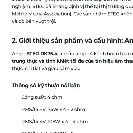
nghiệm, STEG đã khẳng định vị thế tại thị trường q
Mobile Media Association). Các sản phẩm STEG không 
và độ bền vượt trội.
2. Giới thiệu sản phẩm và cấu hình:
Am
Ampli
STEG DK75.4
là mẫu ampli 4 kênh hoàn toàn mớ
trung thực và tinh khiết tối đa của tín hiệu âm th
thực, chi tiết và giàu cảm xúc.
Thông số kỹ thuật nổi bật:
Công suất: 4 ohm
RMS/14,4V: 75W x 4 – 2 ohm
RMS/14,4V: 105W x 4 – 4 ohm