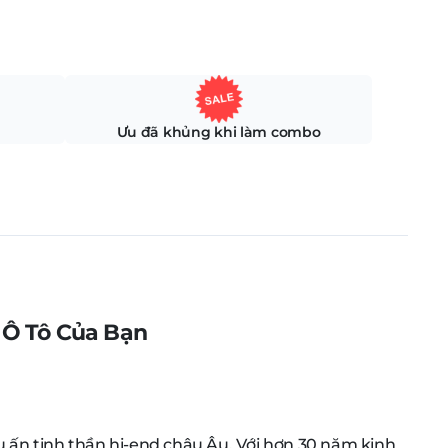
Ưu đã khủng khi làm combo
 Ô Tô Của Bạn
u ấn tinh thần hi-end châu Âu. Với hơn 30 năm kinh