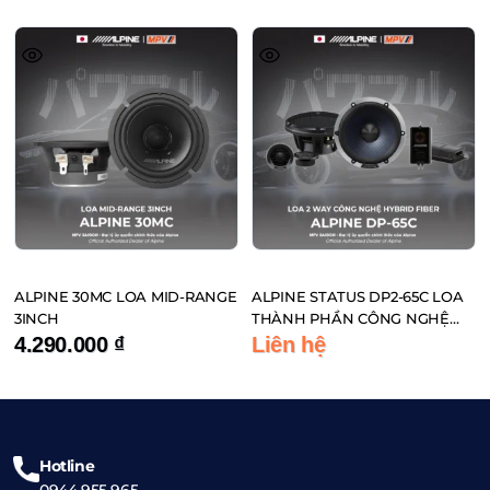
ALPINE 30MC LOA MID-RANGE
ALPINE STATUS DP2-65C LOA
3INCH
THÀNH PHẦN CÔNG NGHỆ
HYBRID FIBER ĐẾN TỪ NHẬT
4.290.000
₫
Liên hệ
BẢN
Hotline
0944 955 965