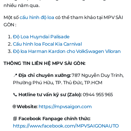
nhiều năm qua.
Một số
cấu hình độ loa
có thể tham khảo tại MPV SÀI
GÒN :
Độ Loa Huyndai Palisade
Cấu hình loa Focal Kia Carnival
Độ loa Harman Kardon cho VolkSwagen Viloran
THÔNG TIN LIÊN HỆ MPV SÀI GÒN:
📍
Địa chỉ chuyên xưởng:
787 Nguyễn Duy Trinh,
Phường Phú Hữu, TP. Thủ Đức, TP.HCM
📞
Hotline tư vấn kỹ sư (Zalo):
0944 955 965
🌐
Website:
https://mpvsaigon.com
📘
Facebook Fanpage chính thức:
https://www.facebook.com/MPVSAIGONAUTO