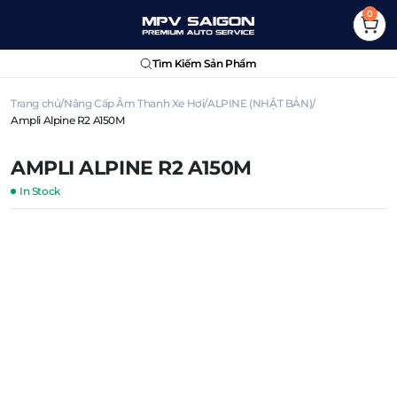
0
Tìm Kiếm Sản Phẩm
Trang chủ
Nâng Cấp Âm Thanh Xe Hơi
ALPINE (NHẬT BẢN)
Ampli Alpine R2 A150M
AMPLI ALPINE R2 A150M
In Stock