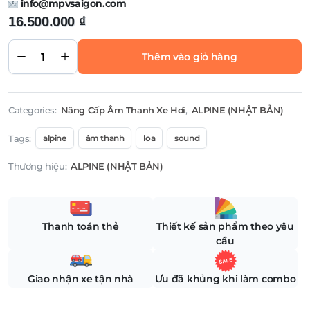
info@mpvsaigon.com
16.500.000
₫
Ampli
Alpine
R2
Thêm vào giỏ hàng
A150M
quantity
Categories:
Nâng Cấp Âm Thanh Xe Hơi
,
ALPINE (NHẬT BẢN)
Tags:
alpine
âm thanh
loa
sound
Thương hiệu:
ALPINE (NHẬT BẢN)
Thanh toán thẻ
Thiết kế sản phẩm theo yêu
cầu
Giao nhận xe tận nhà
Ưu đã khủng khi làm combo