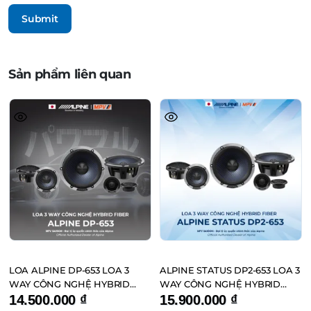
Sản phẩm liên quan
LOA ALPINE DP-653 LOA 3
ALPINE STATUS DP2-653 LOA 3
WAY CÔNG NGHỆ HYBRID
WAY CÔNG NGHỆ HYBRID
FIBER
FIBER ĐẾN TỪ NHẬT BẢN
14.500.000
₫
15.900.000
₫