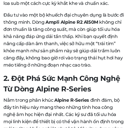
loa sub một cách cực kỳ khắt khe và chuẩn xác.
Đầu tư vào một bộ khuếch đại chuyên dụng là bước đi
thông minh. Dòng
Ampli Alpine R2 A150M
không chỉ
đơn thuần là tăng công suất, mà còn giúp tối ưu hóa
khả năng đáp ứng dải tần thấp. Khi bạn quyết định
nâng cấp dàn âm thanh, việc sở hữu một “trái tim”
khỏe mạnh như sản phẩm này sẽ giúp dải trầm luôn
căng đầy, không bao giờ rơi vào trạng thái hụt hơi hay
méo tiếng ở những đoạn nhạc cao trào.
2. Đột Phá Sức Mạnh Công Nghệ
Từ Dòng Alpine R-Series
Nằm trong phân khúc
Alpine R-Series
đình đám, bộ
đẩy tín hiệu này mang theo những tinh hoa công
nghệ âm học hiện đại nhất. Các kỹ sư đã tối ưu hóa
mọi linh kiện để thiết bị có thể vận hành ổn định trong