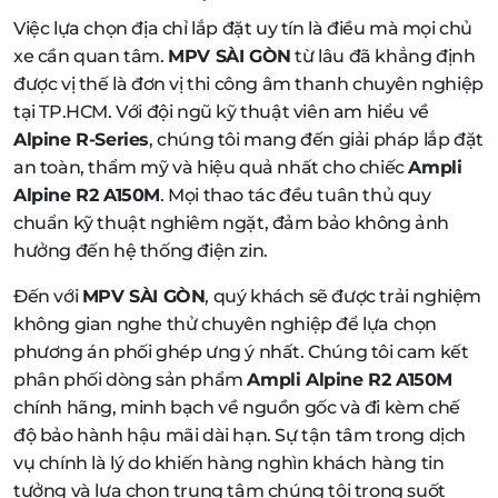
Việc lựa chọn địa chỉ lắp đặt uy tín là điều mà mọi chủ
xe cần quan tâm.
MPV SÀI GÒN
từ lâu đã khẳng định
được vị thế là đơn vị thi công âm thanh chuyên nghiệp
tại TP.HCM. Với đội ngũ kỹ thuật viên am hiểu về
Alpine R-Series
, chúng tôi mang đến giải pháp lắp đặt
an toàn, thẩm mỹ và hiệu quả nhất cho chiếc
Ampli
Alpine R2 A150M
. Mọi thao tác đều tuân thủ quy
chuẩn kỹ thuật nghiêm ngặt, đảm bảo không ảnh
hưởng đến hệ thống điện zin.
Đến với
MPV SÀI GÒN
, quý khách sẽ được trải nghiệm
không gian nghe thử chuyên nghiệp để lựa chọn
phương án phối ghép ưng ý nhất. Chúng tôi cam kết
phân phối dòng sản phẩm
Ampli Alpine R2 A150M
chính hãng, minh bạch về nguồn gốc và đi kèm chế
độ bảo hành hậu mãi dài hạn. Sự tận tâm trong dịch
vụ chính là lý do khiến hàng nghìn khách hàng tin
tưởng và lựa chọn trung tâm chúng tôi trong suốt