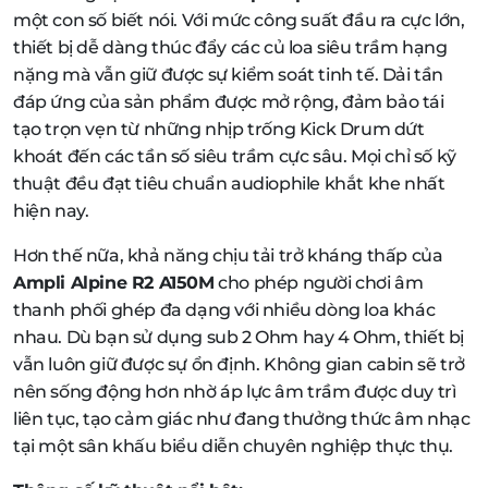
một con số biết nói. Với mức công suất đầu ra cực lớn,
thiết bị dễ dàng thúc đẩy các củ loa siêu trầm hạng
nặng mà vẫn giữ được sự kiểm soát tinh tế. Dải tần
đáp ứng của sản phẩm được mở rộng, đảm bảo tái
tạo trọn vẹn từ những nhịp trống Kick Drum dứt
khoát đến các tần số siêu trầm cực sâu. Mọi chỉ số kỹ
thuật đều đạt tiêu chuẩn audiophile khắt khe nhất
hiện nay.
Hơn thế nữa, khả năng chịu tải trở kháng thấp của
Ampli Alpine R2 A150M
cho phép người chơi âm
thanh phối ghép đa dạng với nhiều dòng loa khác
nhau. Dù bạn sử dụng sub 2 Ohm hay 4 Ohm, thiết bị
vẫn luôn giữ được sự ổn định. Không gian cabin sẽ trở
nên sống động hơn nhờ áp lực âm trầm được duy trì
liên tục, tạo cảm giác như đang thưởng thức âm nhạc
tại một sân khấu biểu diễn chuyên nghiệp thực thụ.