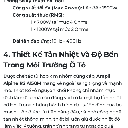
Thông số kỹ thuật nổi bật:
Công suất tối đa (Max Power):
Lên đến 1500W.
Công suất thực (RMS):
1 × 700W tại mức 4 Ohms
1 × 1200W tại mức 2 Ohms
Dải tần đáp ứng:
10Hz – 400Hz
4. Thiết Kế Tản Nhiệt Và Độ Bền
Trong Môi Trường Ô Tô
Được chế tác từ hợp kim nhôm cứng cáp,
Ampli
Alpine R2 A150M
mang vẻ ngoài sang trọng và mạnh
mẽ. Thiết kế vỏ nguyên khối không chỉ nhằm mục
đích làm đẹp mà còn đóng vai trò là một bộ tản nhiệt
cỡ lớn. Trong những hành trình dài, sự ổn định của bo
mạch luôn được ưu tiên hàng đầu, và nhờ công nghệ
tản nhiệt thông minh, thiết bị luôn giữ được nhiệt độ
làm việc lý tưởng, tránh tình trạng tự ngắt do quá