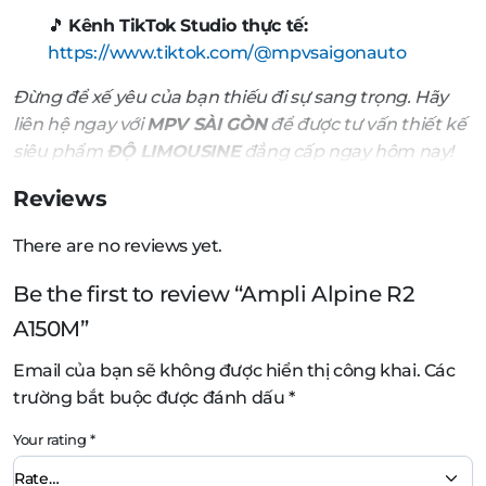
🎵
Kênh TikTok Studio thực tế:
https://www.tiktok.com/@mpvsaigonauto
Đừng để xế yêu của bạn thiếu đi sự sang trọng. Hãy
liên hệ ngay với
MPV SÀI GÒN
để được tư vấn thiết kế
siêu phẩm
ĐỘ LIMOUSINE
đẳng cấp ngay hôm nay!
Reviews
There are no reviews yet.
Be the first to review “Ampli Alpine R2
A150M”
Email của bạn sẽ không được hiển thị công khai.
Các
trường bắt buộc được đánh dấu
*
Your rating
*