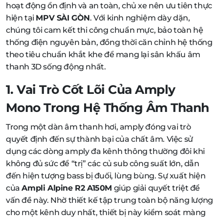
hoạt động ổn định và an toàn, chủ xe nên ưu tiên thực
hiện tại
MPV SÀI GÒN
. Với kinh nghiệm dày dặn,
chúng tôi cam kết thi công chuẩn mực, bảo toàn hệ
thống điện nguyên bản, đồng thời căn chỉnh hệ thống
theo tiêu chuẩn khắt khe để mang lại sân khấu âm
thanh 3D sống động nhất.
1. Vai Trò Cốt Lõi Của Amply
Mono Trong Hệ Thống Âm Thanh
Trong một dàn âm thanh hơi, amply đóng vai trò
quyết định đến sự thành bại của chất âm. Việc sử
dụng các dòng amply đa kênh thông thường đôi khi
không đủ sức để “trị” các củ sub công suất lớn, dẫn
đến hiện tượng bass bị đuối, lùng bùng. Sự xuất hiện
của
Ampli Alpine R2 A150M
giúp giải quyết triệt để
vấn đề này. Nhờ thiết kế tập trung toàn bộ năng lượng
cho một kênh duy nhất, thiết bị này kiểm soát màng