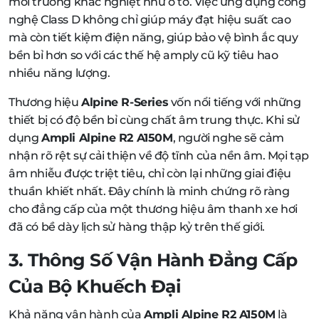
môi trường khắc nghiệt như ô tô. Việc ứng dụng công
nghệ Class D không chỉ giúp máy đạt hiệu suất cao
mà còn tiết kiệm điện năng, giúp bảo vệ bình ắc quy
bền bỉ hơn so với các thế hệ amply cũ kỹ tiêu hao
nhiều năng lượng.
Thương hiệu
Alpine R-Series
vốn nổi tiếng với những
thiết bị có độ bền bỉ cùng chất âm trung thực. Khi sử
dụng
Ampli Alpine R2 A150M
, người nghe sẽ cảm
nhận rõ rệt sự cải thiện về độ tĩnh của nền âm. Mọi tạp
âm nhiễu được triệt tiêu, chỉ còn lại những giai điệu
thuần khiết nhất. Đây chính là minh chứng rõ ràng
cho đẳng cấp của một thương hiệu âm thanh xe hơi
đã có bề dày lịch sử hàng thập kỷ trên thế giới.
3. Thông Số Vận Hành Đẳng Cấp
Của Bộ Khuếch Đại
Khả năng vận hành của
Ampli Alpine R2 A150M
là