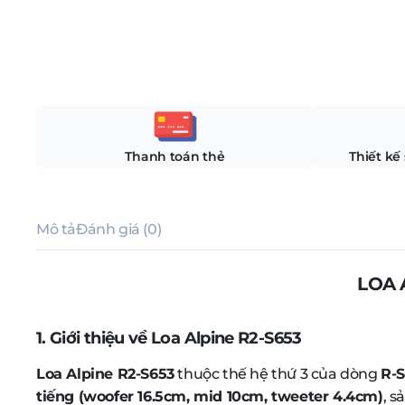
Thanh toán thẻ
Thiết kế
Mô tả
Đánh giá (0)
LOA 
1. Giới thiệu về Loa Alpine R2-S653
Loa Alpine R2-S653
thuộc thế hệ thứ 3 của dòng
R-S
tiếng (woofer 16.5cm, mid 10cm, tweeter 4.4cm)
, s