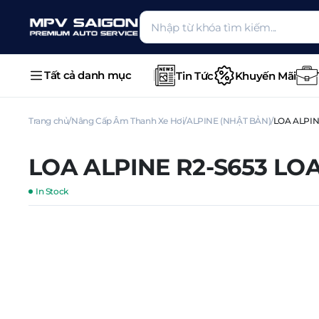
Tất cả danh mục
Tin Tức
Khuyến Mãi
Trang chủ
Nâng Cấp Âm Thanh Xe Hơi
ALPINE (NHẬT BẢN)
LOA ALPIN
LOA ALPINE R2-S653 LO
In Stock