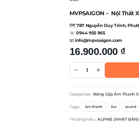
===
MVPSAIGON – Nội Thất X
🗺️
787 Nguyễn Duy Trinh, Phườ
☏
0944 955 965
📧
info@mpvsaigon.com
16.900.000
₫
LOA
ALPINE
R2-S653
LOA
3WAYS
R-
SERIES
THẾ HỆ
MỚI
quantity
Categories:
Nâng Cấp Âm Thanh X
Tags:
âm thanh
loa
sound
Thương hiệu:
ALPINE (NHẬT BẢN)