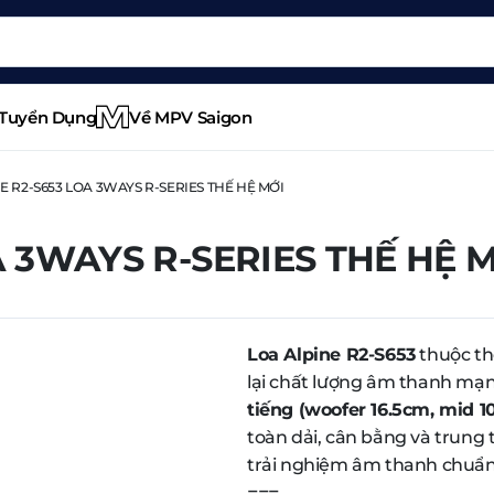
Tuyển Dụng
Về MPV Saigon
E R2-S653 LOA 3WAYS R-SERIES THẾ HỆ MỚI
A 3WAYS R-SERIES THẾ HỆ 
Loa Alpine R2-S653
thuộc th
lại chất lượng âm thanh mạnh
tiếng (woofer 16.5cm, mid 
toàn dải, cân bằng và trung 
trải nghiệm âm thanh chuẩn 