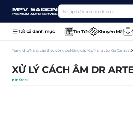
Tất cả danh mục
Tin Tức
Khuyến Mãi
Trang chủ
Nâng cấp theo dòng xe
Nâng cấp Kia
Nâng cấp Kia Carnival
XỬ LÝ CÁCH ÂM DR ARTE
In Stock