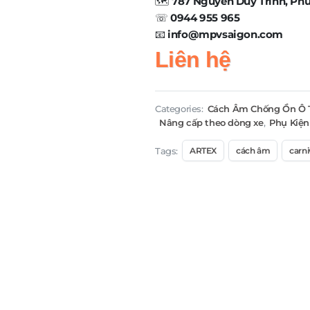
🗺️
787 Nguyễn Duy Trinh, Ph
☏
0944 955 965
📧
info@mpvsaigon.com
Liên hệ
Categories:
Cách Âm Chống Ồn Ô 
Nâng cấp theo dòng xe
,
Phụ Kiện
Tags:
ARTEX
cách âm
carni