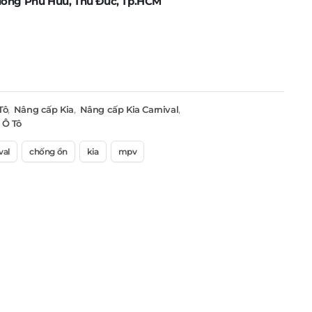
ường Phú Hữu, Thủ Đức, Tp.HCM
Tô
,
Nâng cấp Kia
,
Nâng cấp Kia Carnival
,
 Ô Tô
val
chống ồn
kia
mpv