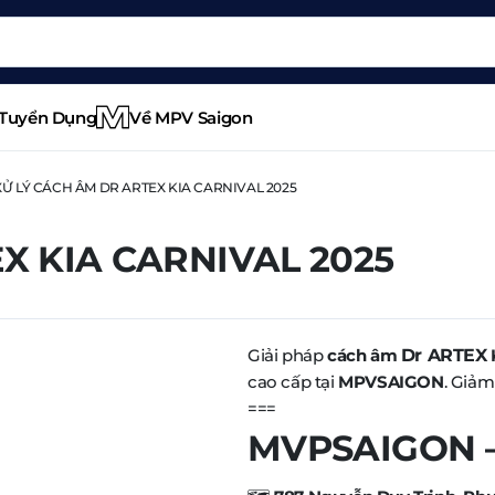
Tuyển Dụng
Về MPV Saigon
XỬ LÝ CÁCH ÂM DR ARTEX KIA CARNIVAL 2025
X KIA CARNIVAL 2025
Giải pháp
cách âm
Dr ARTEX
cao cấp tại
MPVSAIGON
. Giảm
===
MVPSAIGON – 