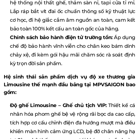
hệ thống nội thất ghế, thảm sàn nỉ, tapi cửa tỉ mỉ.
Lắp ráp bắt vít đai ốc chuẩn thông số kỹ thuật lực
cơ học, đi hệ giắc cắm âm nguồn an toàn, cam kết
bảo toàn 100% kết cấu an toàn gốc của hãng.
Chính sách bảo hành điện tử trường tồn:
Áp dụng
chế độ bảo hành vĩnh viễn cho chân keo bám dính
chảy xệ, đi kèm gói hậu mãi chăm sóc rà soát định
kỳ trọn đời sản phẩm.
Hệ sinh thái sản phẩm dịch vụ độ xe thương gia
Limousine thế mạnh đầu bảng tại MPVSAIGON bao
gồm:
Độ ghế Limousine – Ghế chủ tịch VIP:
Thiết kế cá
nhân hóa phom ghế bệ vệ rộng rãi bọc da cao cấp,
tích hợp cơ cấu chỉnh điện đa hướng mượt mà điều
khiển màn hình cảm ứng LCD, bệ đỡ chân nâng hạ