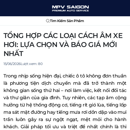
Tìm Kiếm Sản Phẩm
TỔNG HỢP CÁC LOẠI CÁCH ÂM XE
HƠI: LỰA CHỌN VÀ BÁO GIÁ MỚI
NHẤT
15/06/2026
Lượt xem:
80
Trong nhịp sống hiện đại, chiếc ô tô không đơn thuần
là phương tiện dịch chuyển mà đã trở thành một
không gian sống thứ hai – nơi làm việc, kết nối đối tác
và thư giãn của gia đình. Tuy nhiên, các tạp âm cộng
hưởng từ hệ thống động cơ, tiếng rít gió lùa, tiếng lốp
ma sát mặt đường hay tiếng mưa rơi dồn dập vào mui
trần luôn gây ra sự ngột ngạt, mệt mỏi cho hành
khách. Giải pháp tối ưu và triệt để nhất chính là thi