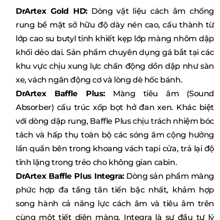
DrArtex Gold HD:
Dòng vật liệu cách âm chống
rung bề mặt sở hữu độ dày nén cao, cấu thành từ
lớp cao su butyl tinh khiết kẹp lớp màng nhôm dập
khối dẻo dai. Sản phẩm chuyên dụng gá bắt tại các
khu vực chịu xung lực chấn động dồn dập như sàn
xe, vách ngăn động cơ và lòng dè hốc bánh.
DrArtex Baffle Plus:
Màng tiêu âm (Sound
Absorber) cấu trúc xốp bọt hở đan xen. Khác biệt
với dòng dập rung, Baffle Plus chịu trách nhiệm bóc
tách và hấp thụ toàn bộ các sóng âm cộng hưởng
lẩn quẩn bên trong khoang vách tapi cửa, trả lại độ
tĩnh lặng trong trẻo cho không gian cabin.
DrArtex Baffle Plus Integra:
Dòng sản phẩm màng
phức hợp đa tầng tân tiến bậc nhất, khảm hợp
song hành cả năng lực cách âm và tiêu âm trên
cùng một tiết diện màng. Integra là sự đầu tư lý