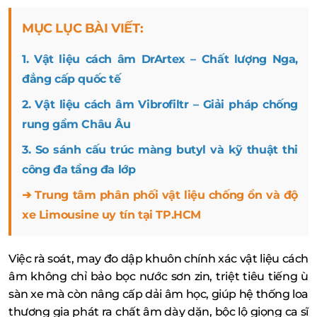
MỤC LỤC BÀI VIẾT:
1. Vật liệu cách âm DrArtex – Chất lượng Nga,
đẳng cấp quốc tế
2. Vật liệu cách âm Vibrofiltr – Giải pháp chống
rung gầm Châu Âu
3. So sánh cấu trúc màng butyl và kỹ thuật thi
công đa tầng đa lớp
➔ Trung tâm phân phối vật liệu chống ồn và độ
xe Limousine uy tín tại TP.HCM
Việc rà soát, may đo dập khuôn chính xác vật liệu cách
âm không chỉ bảo bọc nước sơn zin, triệt tiêu tiếng ù
sàn xe mà còn nâng cấp dải âm học, giúp hệ thống loa
thương gia phát ra chất âm dày dặn, bộc lộ giọng ca sĩ