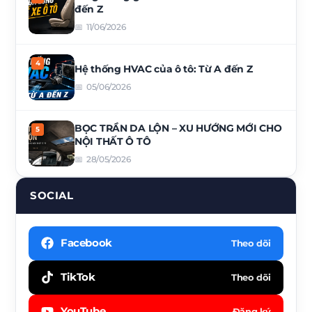
đến Z
11/06/2026
Hệ thống HVAC của ô tô: Từ A đến Z
05/06/2026
BỌC TRẦN DA LỘN – XU HƯỚNG MỚI CHO
NỘI THẤT Ô TÔ
28/05/2026