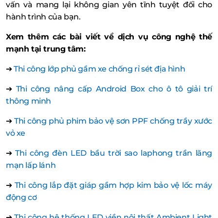
vấn và mang lại không gian yên tĩnh tuyệt đối cho
hành trình của bạn.
Xem thêm các bài viết về dịch vụ công nghệ thế
mạnh tại trung tâm:
➔
Thi công lớp phủ gầm xe chống rỉ sét địa hình
➔
Thi công nâng cấp Android Box cho ô tô giải trí
thông minh
➔
Thi công phủ phim bảo vệ sơn PPF chống trầy xước
vỏ xe
➔
Thi công đèn LED bầu trời sao laphong trần lãng
mạn lấp lánh
➔
Thi công lắp đặt giáp gầm hợp kim bảo vệ lốc máy
động cơ
➔
Thi công hệ thống LED viền nội thất Ambient Light