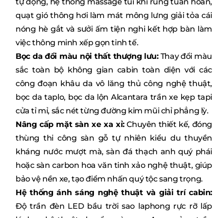
tự động, hệ thống massage túi khí rung tuần hoàn,
quạt gió thông hơi làm mát mông lưng giải tỏa cái
nóng hè gắt và sưởi ấm tiện nghi kết hợp bàn làm
việc thông minh xếp gọn tinh tế.
Bọc da đổi màu nội thất thượng lưu:
Thay đổi màu
sắc toàn bộ không gian cabin toàn diện với các
công đoạn khâu da vô lăng thủ công nghệ thuật,
bọc da taplo, bọc da lộn Alcantara trần xe kẹp tapi
cửa tỉ mỉ, sắc nét từng đường kim mũi chỉ phẳng lỳ.
Nâng cấp mặt sàn xe xa xỉ:
Chuyên thiết kế, đóng
thùng thi công sàn gỗ tự nhiên kiểu du thuyền
kháng nước mượt mà, sàn đá thạch anh quý phái
hoặc sàn carbon hoa văn tinh xảo nghệ thuật, giúp
bảo vệ nền xe, tạo điểm nhấn quý tộc sang trọng.
Hệ thống ánh sáng nghệ thuật và giải trí cabin:
Độ trần đèn LED bầu trời sao laphong rực rỡ lấp