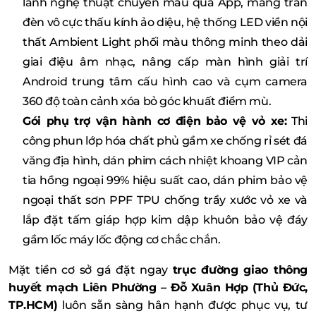
lánh nghệ thuật chuyển màu qua App, mảng trần
đèn vô cực thấu kính ảo diệu, hệ thống LED viền nội
thất Ambient Light phối màu thông minh theo dải
giai điệu âm nhạc, nâng cấp màn hình giải trí
Android trung tâm cấu hình cao và cụm camera
360 độ toàn cảnh xóa bỏ góc khuất điểm mù.
Gói phụ trợ vận hành cơ điện bảo vệ vỏ xe:
Thi
công phun lớp hóa chất phủ gầm xe chống rỉ sét đá
văng địa hình, dán phim cách nhiệt khoang VIP cản
tia hồng ngoại 99% hiệu suất cao, dán phim bảo vệ
ngoại thất sơn PPF TPU chống trầy xước vỏ xe và
lắp đặt tấm giáp hợp kim dập khuôn bảo vệ đáy
gầm lốc máy lốc động cơ chắc chắn.
Mặt tiền cơ sở gá đặt ngay
trục đường giao thông
huyết mạch Liên Phường – Đỗ Xuân Hợp (Thủ Đức,
TP.HCM)
luôn sẵn sàng hân hạnh được phục vụ, tư