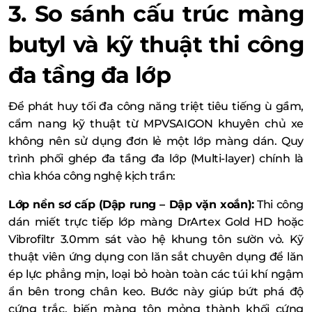
3. So sánh cấu trúc màng
butyl và kỹ thuật thi công
đa tầng đa lớp
Để phát huy tối đa công năng triệt tiêu tiếng ù gầm,
cẩm nang kỹ thuật từ MPVSAIGON khuyên chủ xe
không nên sử dụng đơn lẻ một lớp màng dán. Quy
trình phối ghép đa tầng đa lớp (Multi-layer) chính là
chìa khóa công nghệ kịch trần:
Lớp nền sơ cấp (Dập rung – Dập vặn xoắn):
Thi công
dán miết trực tiếp lớp màng DrArtex Gold HD hoặc
Vibrofiltr 3.0mm sát vào hệ khung tôn sườn vỏ. Kỹ
thuật viên ứng dụng con lăn sắt chuyên dụng để lăn
ép lực phẳng mịn, loại bỏ hoàn toàn các túi khí ngậm
ẩn bên trong chân keo. Bước này giúp bứt phá độ
cứng trắc, biến màng tôn mỏng thành khối cứng