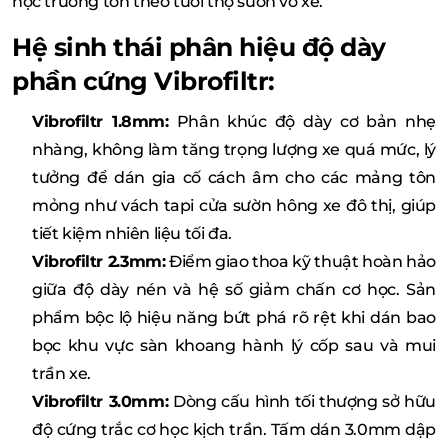
học trường tồn theo tuổi thọ sườn vỏ xe.
Hệ sinh thái phân hiệu độ dày
phần cứng Vibrofiltr:
Vibrofiltr 1.8mm:
Phân khúc độ dày cơ bản nhẹ
nhàng, không làm tăng trọng lượng xe quá mức, lý
tưởng để dán gia cố cách âm cho các mảng tôn
mỏng như vách tapi cửa sườn hông xe đô thị, giúp
tiết kiệm nhiên liệu tối đa.
Vibrofiltr 2.3mm:
Điểm giao thoa kỹ thuật hoàn hảo
giữa độ dày nén và hệ số giảm chấn cơ học. Sản
phẩm bộc lộ hiệu năng bứt phá rõ rệt khi dán bao
bọc khu vực sàn khoang hành lý cốp sau và mui
trần xe.
Vibrofiltr 3.0mm:
Dòng cấu hình tối thượng sở hữu
độ cứng trắc cơ học kịch trần. Tấm dán 3.0mm dập