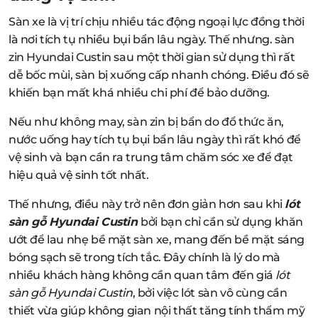
Sàn xe là vị trí chịu nhiều tác động ngoại lực đồng thời
là nơi tích tụ nhiều bụi bẩn lâu ngày. Thế nhưng. sàn
zin Hyundai Custin sau một thời gian sử dụng thì rất
dễ bốc mùi, sàn bị xuống cấp nhanh chóng. Điều đó sẽ
khiến bạn mất khá nhiều chi phí để bảo dưỡng.
Nếu như không may, sàn zin bị bẩn do đổ thức ăn,
nước uống hay tích tụ bụi bẩn lâu ngày thì rất khó để
vệ sinh và bạn cần ra trung tâm chăm sóc xe để đạt
hiệu quả vệ sinh tốt nhất.
Thế nhưng, điều này trở nên đơn giản hơn sau khi
lót
sàn gỗ Hyundai Custin
bởi bạn chỉ cần sử dụng khăn
ướt để lau nhẹ bề mặt sàn xe, mang đến bề mặt sáng
bóng sạch sẽ trong tích tắc. Đây chính là lý do mà
nhiều khách hàng không cần quan tâm đến giá
lót
sàn gỗ Hyundai Custin
, bởi việc lót sàn vô cùng cần
thiết vừa giúp không gian nội thất tăng tính thẩm mỹ