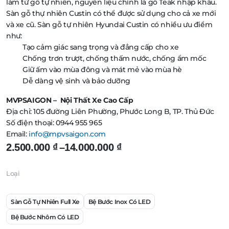
làm từ gỗ tự nhiên, nguyên liệu chính là gỗ Teak nhập khẩu.
Sàn gỗ thự nhiên Custin có thể được sử dụng cho cả xe mới
và xe cũ. Sàn gỗ tự nhiên Hyundai Custin có nhiều ưu điểm
như:
Tạo cảm giác sang trọng và đẳng cấp cho xe
Chống trơn trượt, chống thấm nước, chống ẩm mốc
Giữ ấm vào mùa đông và mát mẻ vào mùa hè
Dễ dàng vệ sinh và bảo dưỡng
MVPSAIGON – Nội Thất Xe Cao Cấp
Địa chỉ: 105 đường Liên Phường, Phước Long B, TP. Thủ Đức
Số điện thoại: 0944 955 965
Email:
info@mpvsaigon.com
Khoảng
2.500.000
₫
–
14.000.000
₫
giá:
Loại
từ
2.500.000 ₫
Sàn Gỗ Tự Nhiên Full Xe
Bệ Bước Inox Có LED
đến
Bệ Bước Nhôm Có LED
14.000.000 ₫