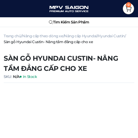
0
Tìm Kiếm Sản Phẩm
Trang chủ
Nâng cấp theo dòng xe
Nâng cấp Hyundai
Hyundai Custin
Sàn gỗ Hyundai Custin- Nâng tầm đẳng cấp cho xe
SÀN GỖ HYUNDAI CUSTIN- NÂNG
TẦM ĐẲNG CẤP CHO XE
SKU:
N/A
In Stock