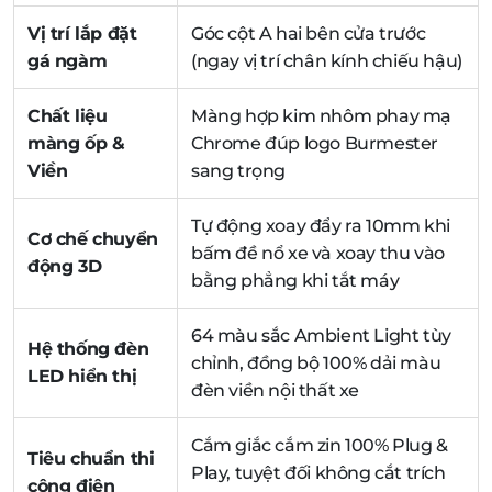
Vị trí lắp đặt
Góc cột A hai bên cửa trước
gá ngàm
(ngay vị trí chân kính chiếu hậu)
Chất liệu
Màng hợp kim nhôm phay mạ
màng ốp &
Chrome đúp logo Burmester
Viền
sang trọng
Tự động xoay đẩy ra 10mm khi
Cơ chế chuyển
bấm đề nổ xe và xoay thu vào
động 3D
bằng phẳng khi tắt máy
64 màu sắc Ambient Light tùy
Hệ thống đèn
chỉnh, đồng bộ 100% dải màu
LED hiển thị
đèn viền nội thất xe
Cắm giắc cắm zin 100% Plug &
Tiêu chuẩn thi
Play, tuyệt đối không cắt trích
công điện