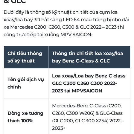
& GLC
Dưới đây là thông số kỹ thuật chi tiết của cụm loa
xoay/loa bay 3D hắt sáng LED 64 màu trang bị cho dải
xe Mercedes C200, C260, C300 & GLC 2022 – 2023 thi
công trực tiếp tại xưởng MPV SAIGON:
Chỉ tiêu thông
Thông tin chi tiết loa xoay/loa
số kỹ thuật
bay Benz C-Class & GLC
Loa xoay/Loa bay Benz C class
Tên gói dịch vụ
GLC C200 C260 C300 2022-
chính
2023 tại MPVSAIGON
Mercedes-Benz C-Class (C200,
Dòng xe tương
C260, C300 W206) & GLC-Class
thích 100%
(GLC 200, GLC 300 X254) 2022 –
2023+