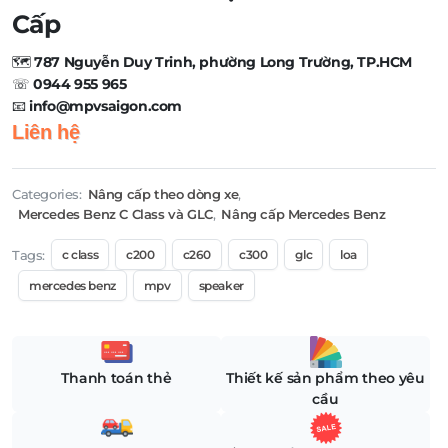
Cấp
🗺️
787 Nguyễn Duy Trinh, phường Long Trường, TP.HCM
☏
0944 955 965
📧
info@mpvsaigon.com
Liên hệ
Categories:
Nâng cấp theo dòng xe
,
Mercedes Benz C Class và GLC
,
Nâng cấp Mercedes Benz
Tags:
c class
c200
c260
c300
glc
loa
mercedes benz
mpv
speaker
Thanh toán thẻ
Thiết kế sản phẩm theo yêu
cầu