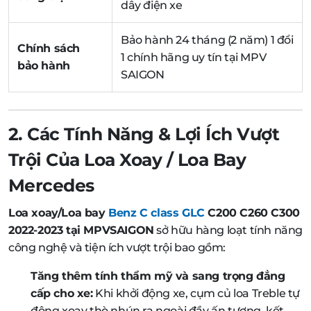
dây điện xe
Bảo hành 24 tháng (2 năm) 1 đổi
Chính sách
1 chính hãng uy tín tại MPV
bảo hành
SAIGON
2. Các Tính Năng & Lợi Ích Vượt
Trội Của Loa Xoay / Loa Bay
Mercedes
Loa xoay/Loa bay
Benz C class GLC
C200 C260 C300
2022-2023 tại MPVSAIGON
sở hữu hàng loạt tính năng
công nghệ và tiện ích vượt trội bao gồm:
Tăng thêm tính thẩm mỹ và sang trọng đẳng
cấp cho xe:
Khi khởi động xe, cụm củ loa Treble tự
động xoay thò nhún ra ngoài đầy ấn tượng, kết