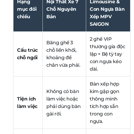
Hạng
Nội Thất Xe 7
Limousine &
mục đối
Chỗ Nguyên
Con Ngựa Bàn
chiếu
Bản
Xếp MPV
SAIGON
2 ghế VIP
Băng ghế 3
thương gia độc
Cấu trúc
chỗ liền khối,
lập + Bệ tỳ tay
chỗ ngồi
khoảng để
con ngựa kéo
chân vừa phải.
dài.
Bàn xếp hợp
Không có bàn
kim gập gọn
Tiện ích
làm việc hoặc
thông minh
làm việc
phải dùng bàn
tích hợp sẵn
gài rời.
trong con
ngựa.