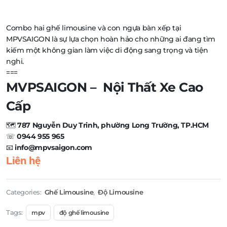
Combo hai ghế limousine và con ngựa bàn xếp tại
MPVSAIGON là sự lựa chọn hoàn hảo cho những ai đang tìm
kiếm một không gian làm việc di động sang trọng và tiện
nghi.
===
MVPSAIGON – Nội Thất Xe Cao
Cấp
🗺️
787 Nguyễn Duy Trinh, phường Long Trường, TP.HCM
☏
0944 955 965
📧
info@mpvsaigon.com
Liên hệ
Categories:
Ghế Limousine
,
Độ Limousine
Tags:
mpv
độ ghế limousine