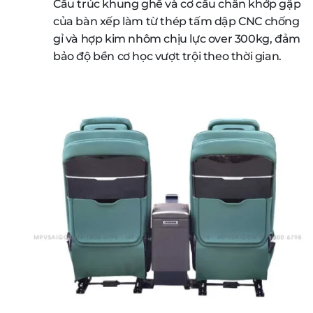
Cấu trúc khung ghế và cơ cấu chân khớp gập
của bàn xếp làm từ thép tấm dập CNC chống
gỉ và hợp kim nhôm chịu lực over 300kg, đảm
bảo độ bền cơ học vượt trội theo thời gian.