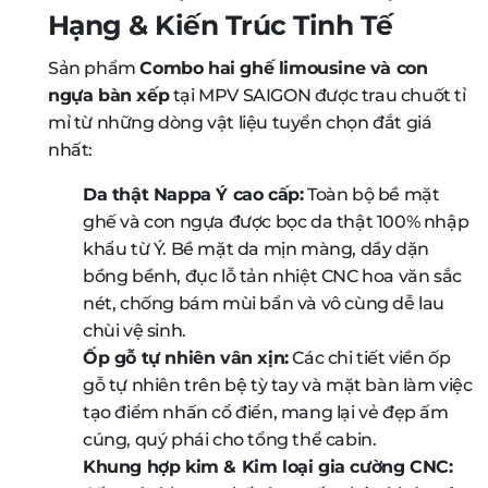
Hạng & Kiến Trúc Tinh Tế
Sản phẩm
Combo hai ghế limousine và con
ngựa bàn xếp
tại MPV SAIGON được trau chuốt tỉ
mỉ từ những dòng vật liệu tuyển chọn đắt giá
nhất:
Da thật Nappa Ý cao cấp:
Toàn bộ bề mặt
ghế và con ngựa được bọc da thật 100% nhập
khẩu từ Ý. Bề mặt da mịn màng, dầy dặn
bồng bềnh, đục lỗ tản nhiệt CNC hoa văn sắc
nét, chống bám mùi bẩn và vô cùng dễ lau
chùi vệ sinh.
Ốp gỗ tự nhiên vân xịn:
Các chi tiết viền ốp
gỗ tự nhiên trên bệ tỳ tay và mặt bàn làm việc
tạo điểm nhấn cổ điển, mang lại vẻ đẹp ấm
cúng, quý phái cho tổng thể cabin.
Khung hợp kim & Kim loại gia cường CNC: