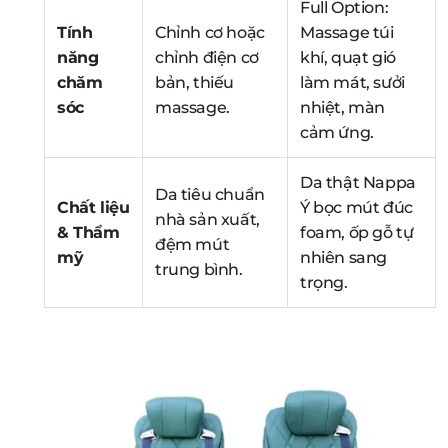
Full Option:
Tính
Chỉnh cơ hoặc
Massage túi
năng
chỉnh điện cơ
khí, quạt gió
chăm
bản, thiếu
làm mát, sưởi
sóc
massage.
nhiệt, màn
cảm ứng.
Da thật Nappa
Da tiêu chuẩn
Chất liệu
Ý bọc mút đúc
nhà sản xuất,
& Thẩm
foam, ốp gỗ tự
đệm mút
mỹ
nhiên sang
trung bình.
trọng.