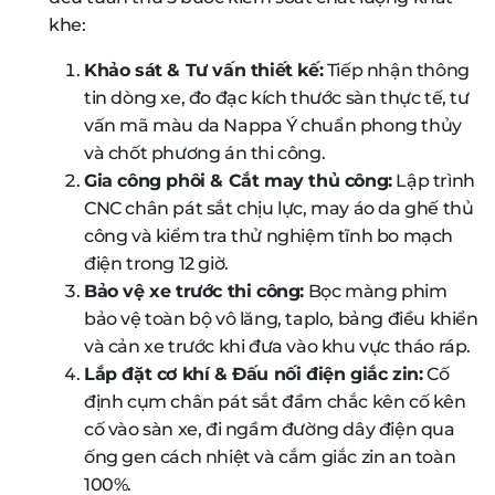
khe:
Khảo sát & Tư vấn thiết kế:
Tiếp nhận thông
tin dòng xe, đo đạc kích thước sàn thực tế, tư
vấn mã màu da Nappa Ý chuẩn phong thủy
và chốt phương án thi công.
Gia công phôi & Cắt may thủ công:
Lập trình
CNC chân pát sắt chịu lực, may áo da ghế thủ
công và kiểm tra thử nghiệm tĩnh bo mạch
điện trong 12 giờ.
Bảo vệ xe trước thi công:
Bọc màng phim
bảo vệ toàn bộ vô lăng, taplo, bảng điều khiển
và cản xe trước khi đưa vào khu vực tháo ráp.
Lắp đặt cơ khí & Đấu nối điện giắc zin:
Cố
định cụm chân pát sắt đầm chắc kên cố kên
cố vào sàn xe, đi ngầm đường dây điện qua
ống gen cách nhiệt và cắm giắc zin an toàn
100%.