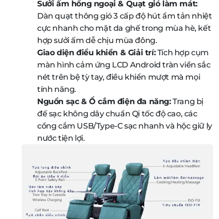
Sưởi ấm hồng ngoại & Quạt gió làm mát:
Dàn quạt thông gió 3 cấp độ hút ẩm tản nhiệt
cực nhanh cho mặt da ghế trong mùa hè, kết
hợp sưởi ấm dễ chịu mùa đông.
Giao diện điều khiển & Giải trí:
Tích hợp cụm
màn hình cảm ứng LCD Android tràn viền sắc
nét trên bệ tỳ tay, điều khiển mượt mà mọi
tính năng.
Nguồn sạc & Ổ cắm điện đa năng:
Trang bị
đế sạc không dây chuẩn Qi tốc độ cao, các
cổng cắm USB/Type-C sạc nhanh và hộc giữ ly
nước tiện lợi.