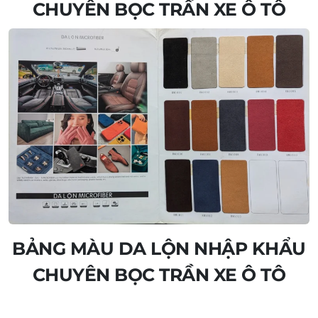
CHUYÊN BỌC TRẦN XE Ô TÔ
BẢNG MÀU DA LỘN NHẬP KHẨU
CHUYÊN BỌC TRẦN XE Ô TÔ