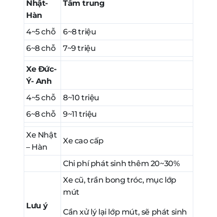
Nhật-
Tầm trung
Hàn
4~5 chỗ
6~8 triệu
6~8 chỗ
7~9 triệu
Xe Đức-
Ý- Anh
4~5 chỗ
8~10 triệu
6~8 chỗ
9~11 triệu
Xe Nhật
Xe cao cấp
– Hàn
Chi phí phát sinh thêm 20~30%
Xe cũ, trần bong tróc, mục lớp
mút
Lưu ý
Cần xử lý lại lớp mút, sẽ phát sinh