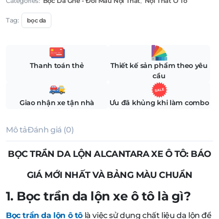
Categories:
Bọc Da Ghế - Đổi Màu Nội Thất
,
Nội Thất Ô Tô
Tag:
bọc da
Thanh toán thẻ
Thiết kế sản phẩm theo yêu
cầu
Giao nhận xe tận nhà
Ưu đã khủng khi làm combo
Mô tả
Đánh giá (0)
BỌC TRẦN DA LỘN ALCANTARA XE Ô TÔ: BÁO
GIÁ MỚI NHẤT VÀ BẢNG MÀU CHUẨN
1. Bọc trần da lộn xe ô tô là gì?
Bọc trần da lộn ô tô
là việc sử dụng chất liệu da lộn để