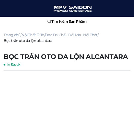
Tìm Kiếm Sản Phẩm
Trang chủ
Nội Thất Ô Tô
Bọc Da Ghế - Đổi Màu Nội Thất
Bọc trần oto da lộn alcantara
BỌC TRẦN OTO DA LỘN ALCANTARA
In Stock