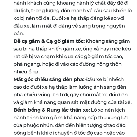
hành khách cùng khoang hành lý chất đầy đồ đi
du lịch, trọng lượng dồn mạnh về cầu sau khiến lò
xo bị nén tối đa. Đuôi xe hạ thấp đáng kể so với
đầu xe, làm mất đi dáng vẻ sang trọng nguyên
bản.
Dễ cạ gầm & Cạ gờ giảm tốc:
Khoảng sáng gầm
sau bị hạ thấp khiến gầm xe, ống xả hay móc kéo
rất dễ bị va chạm khi qua các gờ giảm tốc cao,
phà ngang, hoặc đi vào các đường nông thôn
nhiều ổ gà.
Mất góc chiếu sáng đèn pha:
Đầu xe bị nhếch
cao do đuôi xe hạ thấp làm luồng ánh sáng đèn
pha chiếu vống lên trời, gây chói mắt xe đối diện
và giảm khả năng quan sát mặt đường của tài xế.
Bềnh bồng & Rung lắc thân xe:
Lò xo nén kịch
hành trình làm giảm khả năng hấp thụ xung lực
của phuộc nhún, dẫn đến hiện tượng chao đảo,
bồng bềnh khi di chuyển ở tốc độ cao hoặc vào