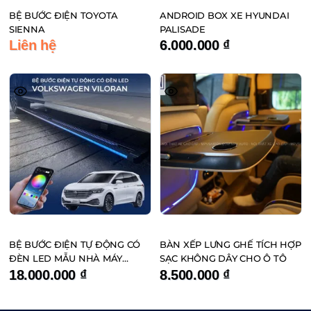
BỆ BƯỚC ĐIỆN TOYOTA
ANDROID BOX XE HYUNDAI
SIENNA
PALISADE
Liên hệ
6.000.000
₫
BỆ BƯỚC ĐIỆN TỰ ĐỘNG CÓ
BÀN XẾP LƯNG GHẾ TÍCH HỢP
ĐÈN LED MẪU NHÀ MÁY
SẠC KHÔNG DÂY CHO Ô TÔ
VOLKSWAGEN VILORAN
18.000.000
₫
8.500.000
₫