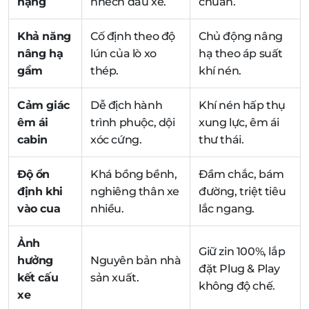
nặng
nhếch đầu xe.
chuẩn.
Khả năng
Cố định theo độ
Chủ động nâng
nâng hạ
lún của lò xo
hạ theo áp suất
gầm
thép.
khí nén.
Cảm giác
Dễ địch hành
Khí nén hấp thụ
êm ái
trình phuộc, dội
xung lực, êm ái
cabin
xóc cứng.
thư thái.
Độ ổn
Khá bồng bềnh,
Đầm chắc, bám
định khi
nghiêng thân xe
đường, triệt tiêu
vào cua
nhiều.
lắc ngang.
Ảnh
Giữ zin 100%, lắp
hưởng
Nguyên bản nhà
đặt Plug & Play
kết cấu
sản xuất.
không độ chế.
xe