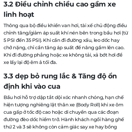
3.2 Điều chỉnh chiều cao gầm xe
linh hoạt
Thông qua bộ điều khiển van hơi, tài xế chủ động điều
chỉnh tăng/giảm áp suất khí nén bên trong bầu hơi (từ
5 PSI đến 35 PSI). Khi cần đi đường xấu, leo dốc hay
chở nặng, chỉ cần tăng áp suất để nâng gầm lên cao.
Khi đi đường phẳng hoặc xe không tải, xả bớt hơi để
xe lấy lại độ êm ả tối đa.
3.3 dẹp bỏ rung lắc & Tăng độ ổn
định khi vào cua
Bầu hơi hỗ trợ dập tắt dội xóc nhanh chóng, hạn chế
hiện tượng nghiêng lật thân xe (Body Roll) khi xe ôm
cua gấp ở tốc độ cao hoặc di chuyển qua các đoạn
đường đèo dốc hiểm trở. Hành khách ngồi hàng ghế
thứ 2 và 3 sẽ không còn cảm giác say xe hay bồng