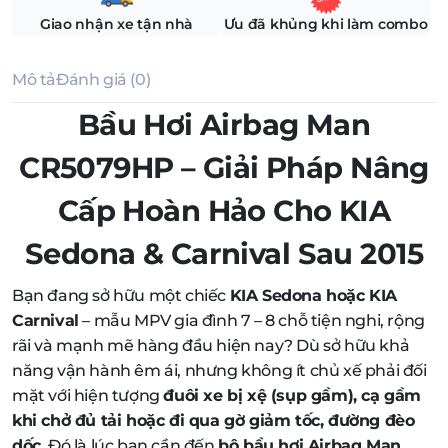
Giao nhận xe tận nhà
Ưu đã khủng khi làm combo
Mô tả
Đánh giá (0)
Bầu Hơi Airbag Man
CR5079HP – Giải Pháp Nâng
Cấp Hoàn Hảo Cho KIA
Sedona & Carnival Sau 2015
Bạn đang sở hữu một chiếc
KIA Sedona hoặc KIA
Carnival
– mẫu MPV gia đình 7 – 8 chỗ tiện nghi, rộng
rãi và mạnh mẽ hàng đầu hiện nay? Dù sở hữu khả
năng vận hành êm ái, nhưng không ít chủ xế phải đối
mặt với hiện tượng
đuôi xe bị xệ (sụp gầm), cạ gầm
khi chở đủ tải hoặc đi qua gờ giảm tốc, đường đèo
dốc
. Đó là lúc bạn cần đến
bộ bầu hơi Airbag Man