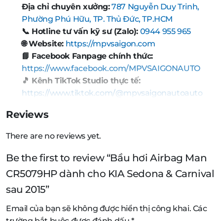
Địa chỉ chuyên xưởng:
787 Nguyễn Duy Trinh,
Phường Phú Hữu, TP. Thủ Đức, TP.HCM
📞 Hotline tư vấn kỹ sư (Zalo):
0944 955 965
🌐 Website:
https://mpvsaigon.com
📘 Facebook Fanpage chính thức:
https://www.facebook.com/MPVSAIGONAUTO
🎵 Kênh TikTok Studio thực tế:
https://www.tiktok.com/@mpvsaigonautoauto
Reviews
There are no reviews yet.
Be the first to review “Bầu hơi Airbag Man
CR5079HP dành cho KIA Sedona & Carnival
sau 2015”
Email của bạn sẽ không được hiển thị công khai.
Các
trường bắt buộc được đánh dấu
*