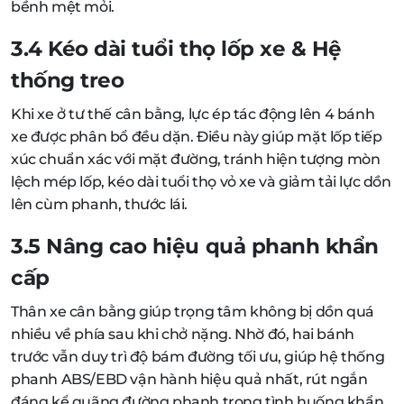
bềnh mệt mỏi.
3.4 Kéo dài tuổi thọ lốp xe & Hệ
thống treo
Khi xe ở tư thế cân bằng, lực ép tác động lên 4 bánh
xe được phân bổ đều dặn. Điều này giúp mặt lốp tiếp
xúc chuẩn xác với mặt đường, tránh hiện tượng mòn
lệch mép lốp, kéo dài tuổi thọ vỏ xe và giảm tải lực dồn
lên cùm phanh, thước lái.
3.5 Nâng cao hiệu quả phanh khẩn
cấp
Thân xe cân bằng giúp trọng tâm không bị dồn quá
nhiều về phía sau khi chở nặng. Nhờ đó, hai bánh
trước vẫn duy trì độ bám đường tối ưu, giúp hệ thống
phanh ABS/EBD vận hành hiệu quả nhất, rút ngắn
đáng kể quãng đường phanh trong tình huống khẩn