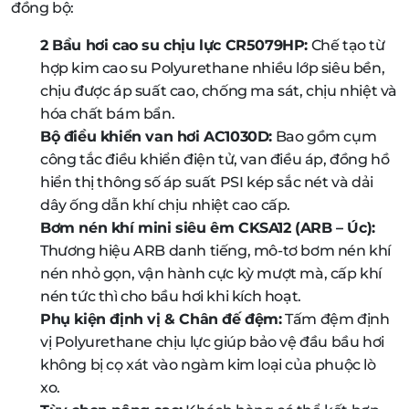
đồng bộ:
2 Bầu hơi cao su chịu lực CR5079HP:
Chế tạo từ
hợp kim cao su Polyurethane nhiều lớp siêu bền,
chịu được áp suất cao, chống ma sát, chịu nhiệt và
hóa chất bám bẩn.
Bộ điều khiển van hơi AC1030D:
Bao gồm cụm
công tắc điều khiển điện tử, van điều áp, đồng hồ
hiển thị thông số áp suất PSI kép sắc nét và dải
dây ống dẫn khí chịu nhiệt cao cấp.
Bơm nén khí mini siêu êm CKSA12 (ARB – Úc):
Thương hiệu ARB danh tiếng, mô-tơ bơm nén khí
nén nhỏ gọn, vận hành cực kỳ mượt mà, cấp khí
nén tức thì cho bầu hơi khi kích hoạt.
Phụ kiện định vị & Chân đế đệm:
Tấm đệm định
vị Polyurethane chịu lực giúp bảo vệ đầu bầu hơi
không bị cọ xát vào ngàm kim loại của phuộc lò
xo.