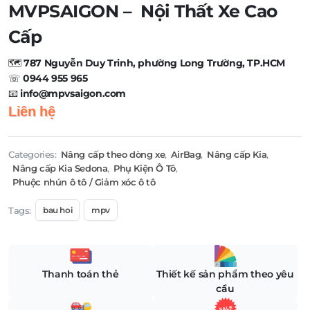
MVPSAIGON – Nội Thất Xe Cao
Cấp
🗺️
787 Nguyễn Duy Trinh, phường Long Trường, TP.HCM
☏
0944 955 965
📧
info@mpvsaigon.com
Liên hệ
Categories:
Nâng cấp theo dòng xe
,
AirBag
,
Nâng cấp Kia
,
Nâng cấp Kia Sedona
,
Phụ Kiện Ô Tô
,
Phuộc nhún ô tô / Giảm xóc ô tô
Tags:
bau hoi
mpv
Thanh toán thẻ
Thiết kế sản phẩm theo yêu
cầu