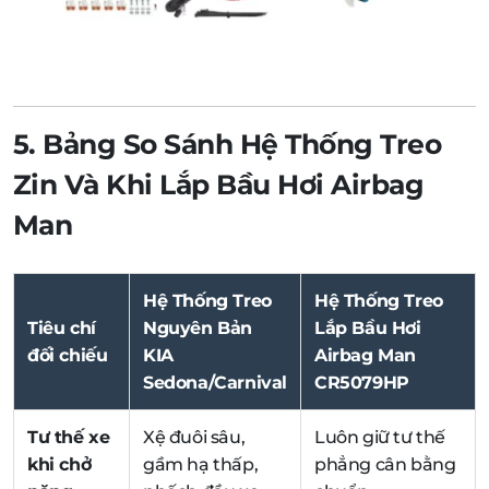
5. Bảng So Sánh Hệ Thống Treo
Zin Và Khi Lắp Bầu Hơi Airbag
Man
Hệ Thống Treo
Hệ Thống Treo
Tiêu chí
Nguyên Bản
Lắp Bầu Hơi
đối chiếu
KIA
Airbag Man
Sedona/Carnival
CR5079HP
Tư thế xe
Xệ đuôi sâu,
Luôn giữ tư thế
khi chở
gầm hạ thấp,
phẳng cân bằng